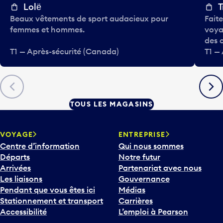
Lolё
T
Beaux vêtements de sport audacieux pour
Faite
femmes et hommes.
voyag
des c
T1 — Après-sécurité (Canada)
T1 —
Précédent
Suiva
TOUS LES MAGASINS
VOYAGE
ENTREPRISE
Centre d’information
Qui nous sommes
Départs
Notre futur
Arrivées
Partenariat avec nous
Les liaisons
Gouvernance
Pendant que vous êtes ici
Médias
Stationnement et transport
Carrières
Accessibilité
L’emploi à Pearson