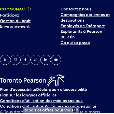
Contactez nous
COMMUNAUTÉ
Compagnies aériennes et
Participez
destinations
Gestion du bruit
Employés de l’aéroport
Environnement
Exploitants à Pearson
Bulletin
Ce qui se passe
Twitter
Instagram
Facebook
TikTok
LinkedIn
YouTube
Plan d’accessibilité
Déclaration d’accessibilité
Plan sur les langues officielles
Conditions d’utilisation des médias sociaux
Conditions d’utilisation
Politique de confidentialité
Rabais et offres pour vous
4
© Tous droits réservés
2026
Greater Toronto Airports