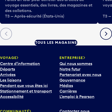
voyage essentiels, des livres, des magazines et
voya
des collations.
T3 — Après-sécurité (États-Unis)
T3 —
Précédent
Suiva
TOUS LES MAGASINS
VOYAGE
ENTREPRISE
Centre d’information
Qui nous sommes
Départs
Notre futur
Arrivées
Partenariat avec nous
Les liaisons
Gouvernance
Pendant que vous êtes ici
Médias
Stationnement et transport
Carrières
Accessibilité
L’emploi à Pearson
Contactez nous
COMMUNAUTÉ