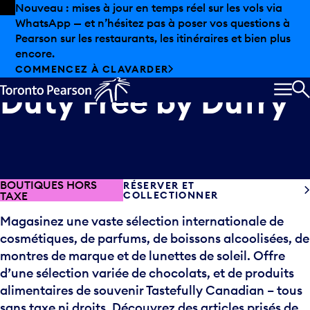
Skip to offers
Passer au contenu principal
Nouveau : mises à jour en temps réel sur les vols via
WhatsApp — et n’hésitez pas à poser vos questions à
Pearson sur les restaurants, les itinéraires et bien plus
encore.
COMMENCEZ À CLAVARDER
Duty Free by Dufry
MEN
R
BOUTIQUES HORS
RÉSERVER ET
TAXE
COLLECTIONNER
Magasinez une vaste sélection internationale de
cosmétiques, de parfums, de boissons alcoolisées, de
montres de marque et de lunettes de soleil. Offre
d’une sélection variée de chocolats, et de produits
alimentaires de souvenir Tastefully Canadian – tous
sans taxe ni droits. Découvrez des articles prisés de