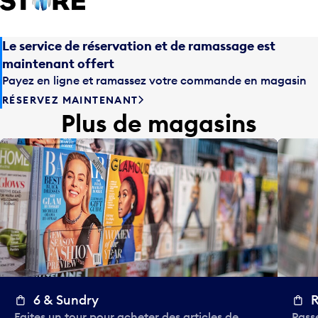
Le service de réservation et de ramassage est
maintenant offert
Payez en ligne et ramassez votre commande en magasin
RÉSERVEZ MAINTENANT
Plus de magasins
6 & Sundry
R
Faites un tour pour acheter des articles de
Passe