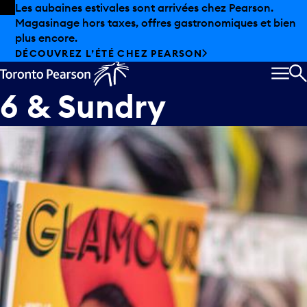
Skip to offers
Passer au contenu principal
Les aubaines estivales sont arrivées chez Pearson.
Magasinage hors taxes, offres gastronomiques et bien
plus encore.
DÉCOUVREZ L’ÉTÉ CHEZ PEARSON
MEN
R
6 & Sundry