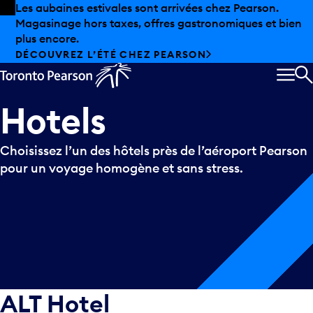
Skip to offers
Passer au contenu principal
Les aubaines estivales sont arrivées chez Pearson.
Magasinage hors taxes, offres gastronomiques et bien
plus encore.
DÉCOUVREZ L’ÉTÉ CHEZ PEARSON
MEN
R
Hotels
Choisissez l’un des hôtels près de l’aéroport Pearson
pour un voyage homogène et sans stress.
ALT Hotel