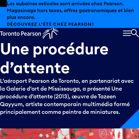
Skip to offers
Passer au contenu principal
Les aubaines estivales sont arrivées chez Pearson.
Magasinage hors taxes, offres gastronomiques et bien
plus encore.
DÉCOUVREZ L’ÉTÉ CHEZ PEARSON
MEN
R
Une
procédure
d’attente
L’aéroport Pearson de Toronto, en partenariat avec
la Galerie d’art de Mississauga, a présenté Une
procédure d’attente (2013), œuvre de Tazeen
Qayyum, artiste contemporain multimédia formé
principalement comme peintre de miniatures.