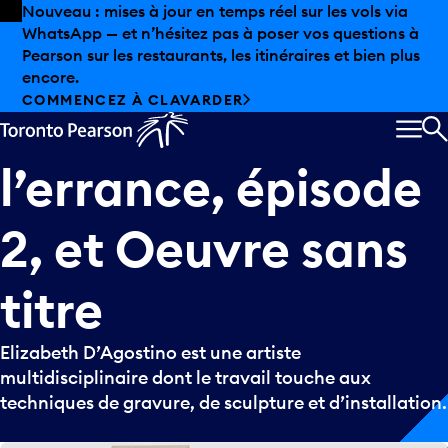
Skip to offers
Passer au contenu principal
Nouveau : mises à jour en temps réel sur les vols via
WhatsApp — et n’hésitez pas à poser vos questions à
Échapper
du
Pearson sur les restaurants, les itinéraires et bien plus
encore.
COMMENCEZ À CLAVARDER
territoire
de
MEN
R
l’errance,
épisode
2,
et
Oeuvre
sans
titre
Elizabeth D’Agostino est une artiste
multidisciplinaire dont le travail touche aux
techniques de gravure, de sculpture et d’installation.