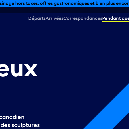
sinage hors taxes, offres gastronomiques et bien plus encor
Départs
Arrivées
Correspondances
Pendant que 
eux
e canadien
ndes sculptures