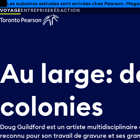
Skip to offers
Passer au contenu principal
Les aubaines estivales sont arrivées chez Pearson. Maga
VOYAGE
ENTREPRISE
RÉDACTION
Au
large:
d
colonies
Doug Guildford est un artiste multidisciplinair
reconnu pour son travail de gravure et ses gra