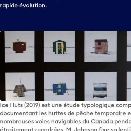
rapide évolution.
Ice Huts (2019) est une étude typologique comp
documentant les huttes de pêche temporaire et 
nombreuses voies navigables du Canada pendan
étroitement recadrées, M. Johnson fixe sa lentil