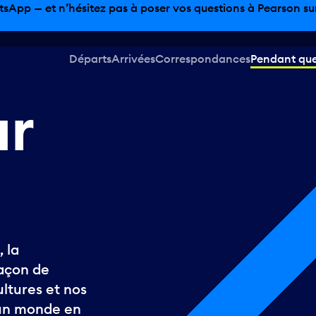
tsApp — et n’hésitez pas à poser vos questions à Pearson sur 
Départs
Arrivées
Correspondances
Pendant que 
ur
 la
açon de
ltures et nos
s un monde en