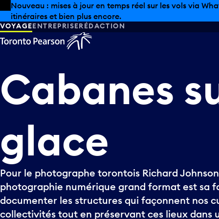
Skip to offers
Passer au contenu principal
Nouveau : mises à jour en temps réel sur les vols via Wha
itinéraires et bien plus encore.
VOYAGE
ENTREPRISE
RÉDACTION
Cabanes
s
glace
Pour le photographe torontois Richard Johnson,
photographie numérique grand format est sa f
documenter les structures qui façonnent nos cu
collectivités tout en préservant ces lieux dan