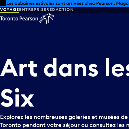
Skip to offers
Passer au contenu principal
Les aubaines estivales sont arrivées chez Pearson. Maga
VOYAGE
ENTREPRISE
RÉDACTION
Art
dans
le
Six
Explorez les nombreuses galeries et musées de 
Toronto pendant votre séjour ou consultez les