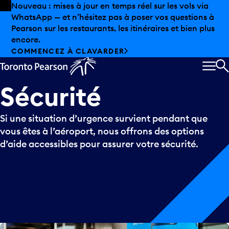
Skip to offers
Passer au contenu principal
Nouveau : mises à jour en temps réel sur les vols via
WhatsApp — et n’hésitez pas à poser vos questions à
Pearson sur les restaurants, les itinéraires et bien plus
encore.
COMMENCEZ À CLAVARDER
MEN
R
Sécurité
Si une situation d’urgence survient pendant que
vous êtes à l’aéroport, nous offrons des options
d’aide accessibles pour assurer votre sécurité.