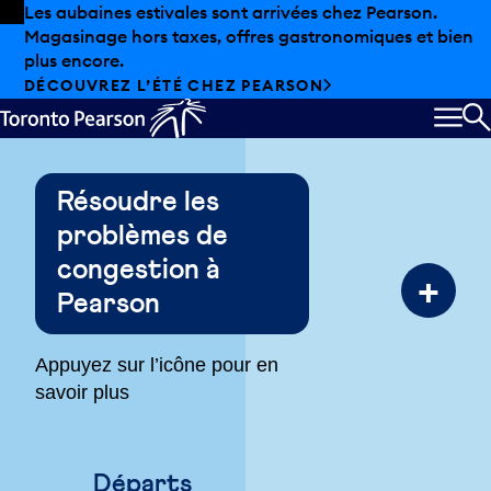
Skip to offers
Passer au contenu principal
Les aubaines estivales sont arrivées chez Pearson.
Magasinage hors taxes, offres gastronomiques et bien
plus encore.
DÉCOUVREZ L’ÉTÉ CHEZ PEARSON
MEN
R
Résoudre les
problèmes de
congestion à
+
Pearson
Appuyez sur l’icône pour en
savoir plus
Départs