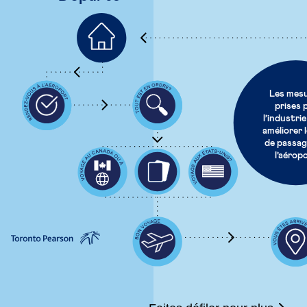
Les mes
prises 
l’industri
améliorer l
de passag
l’aérop