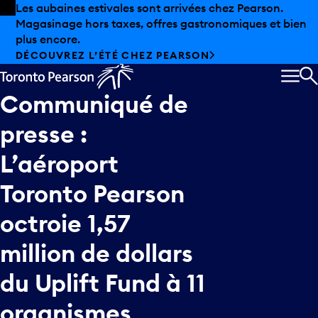
Skip to offers
Passer au contenu principal
Les aubaines estivales sont arrivées chez Pearson.
Magasinage hors taxes, offres gastronomiques et bien
plus encore.
DÉCOUVREZ L’ÉTÉ CHEZ PEARSON
MEN
R
Communiqué
de
presse
:
L’aéroport
Toronto
Pearson
octroie
1,57
million
de
dollars
du
Uplift
Fund
à
11
organismes