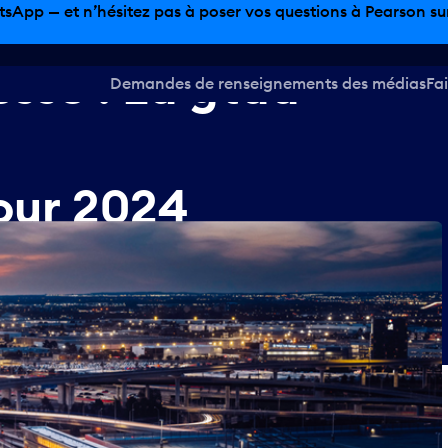
sinage hors taxes, offres gastronomiques et bien plus encor
Demandes de renseignements des médias
Fai
esse
:
La
gtaa
our
2024