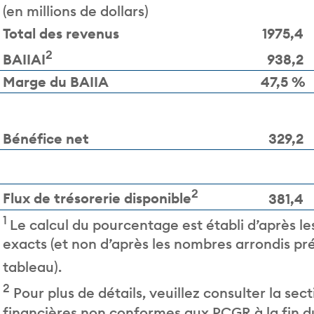
(en millions de dollars)
Total des revenus
1975,4
2
BAIIAI
938,2
Marge du BAIIA
47,5 %
Bénéfice net
329,2
2
Flux de trésorerie disponible
381,4
1
Le calcul du pourcentage est établi d’après l
exacts (et non d’après les nombres arrondis pr
tableau).
2
Pour plus de détails, veuillez consulter la se
financières non conformes aux PCGR à la fin 