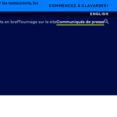
e.
DÉCOUVREZ L’ÉTÉ CHEZ PEARSON
ENGLISH
ts en bref
Tournage sur le site
Communiqués de presse
REC