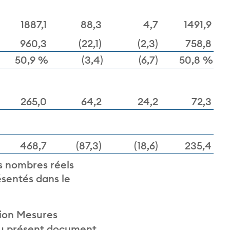
1887,1
88,3
4,7
1491,9
960,3
(22,1)
(2,3)
758,8
50,9 %
(3,4)
(6,7)
50,8 %
265,0
64,2
24,2
72,3
468,7
(87,3)
(18,6)
235,4
es nombres réels
ésentés dans le
ction Mesures
du présent document.