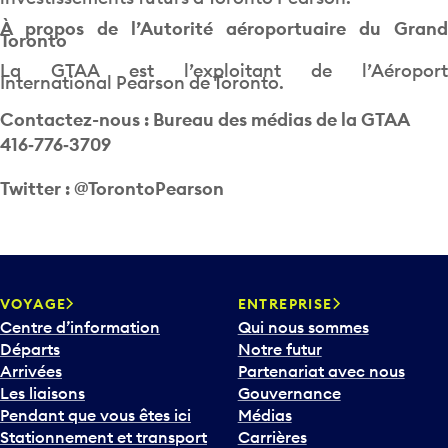
À propos de l’Autorité aéroportuaire du Grand
Toronto
La GTAA est l’exploitant de l’Aéroport
International Pearson de Toronto.
Contactez-nous : Bureau des médias de la GTAA
416‑776‑3709
Twitter : @TorontoPearson
VOYAGE
ENTREPRISE
Centre d’information
Qui nous sommes
Départs
Notre futur
Arrivées
Partenariat avec nous
Les liaisons
Gouvernance
Pendant que vous êtes ici
Médias
Stationnement et transport
Carrières