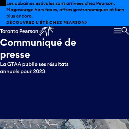
Skip to offers
Passer au contenu principal
Les aubaines estivales sont arrivées chez Pearson.
Magasinage hors taxes, offres gastronomiques et bien
plus encore.
DÉCOUVREZ L’ÉTÉ CHEZ PEARSON
MEN
R
Communiqué
de
presse
La GTAA publie ses résultats
annuels pour 2023