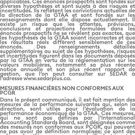
applicables. Ces énoncés prospectifs sont fondés sur
diverses hypothèses et sont sujets à des risques et
incertitudes. Ils reflètent les convictions actuelles de
la direction de la GTAA et sont fondés sur les
renseignements dont elle dispose actuellement. Il
existe un risque que les attentes, prévisions,
conclusions et projections formulées dans les
énoncés prospectifs ne se révèlent pas exactes, que
les hypothèses de la GTAA soient incorrectes et que
les résultats réels diffèrent sensiblement de ces
énoncés. Des renseignements détaillés
supplémentaires au sujet de ces hypothèses, risques
et incertitudes figurent dans les documents déposés
par la GTAA en vertu de la réglementation sur les
valeurs mobilières, notamment sa plus récente
notice annuelle et son plus récent rapport de
gestion, que l’on peut consulter sur SEDAR à
l’adresse www.sedarplus.ca.
MESURES FINANCIÈRES NON CONFORMES AUX
PCGR
Dans le présent communiqué, il est fait mention des
mesures de la performance suivantes qui, selon la
direction, sont utiles pour l’évaluation de la
performance économique de la GTAA. Ces mesures,
qui ne sont pas définies par l’International
Accounting Standards Board, sont désignées comme
des mesures non conformes aux PCGR, qui peuvent
ne pas avoir de définition normalisée; ce sont des