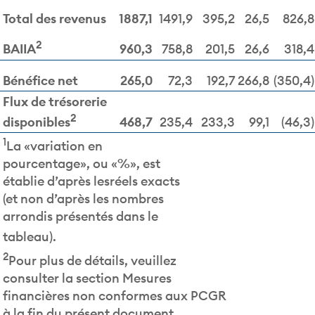
Total des revenus
1887,1
1491,9
395,2
26,5
826,8
2
960,3
758,8
201,5
26,6
318,4
BAIIA
Bénéfice net
265,0
72,3
192,7
266,8
(350,4)
Flux de trésorerie
2
468,7
235,4
233,3
99,1
(46,3)
disponibles
1
La «variation en
pourcentage», ou «%», est
établie d’après lesréels exacts
(et non d’après les nombres
arrondis présentés dans le
tableau).
2
Pour plus de détails, veuillez
consulter la section Mesures
financières non conformes aux PCGR
à la fin du présent document.