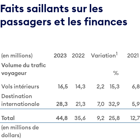
Faits saillants sur les
passagers et les finances
1
(en millions)
2023
2022
2021
Variation
Volume du trafic
voyageur
%
Vols intérieurs
16,5
14,3
2,2
15,3
6,8
Destination
internationale
28,3
21,3
7,0
32,9
5,9
Total
44,8
35,6
9,2
25,8
12,7
(en millions de
dollars)