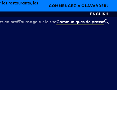
les restaurants, les
COMMENCEZ À CLAVARDER
ENGLISH
ts en bref
Tournage sur le site
Communiqués de presse
REC