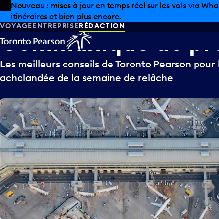
Skip to offers
Passer au contenu principal
Nouveau : mises à jour en temps réel sur les vols via Wha
itinéraires et bien plus encore.
VOYAGE
ENTREPRISE
RÉDACTION
Communiqué
de
pr
Les meilleurs conseils de Toronto Pearson pour 
achalandée de la semaine de relâche