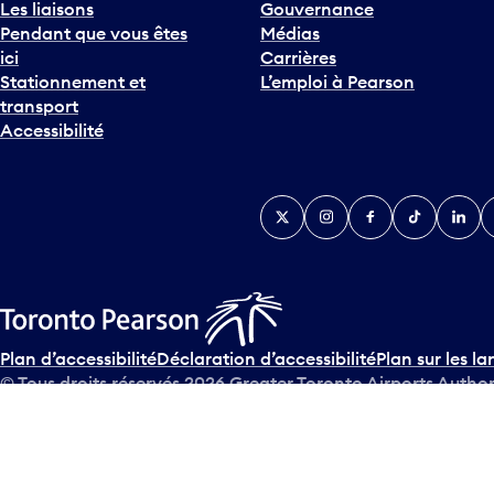
Les liaisons
Gouvernance
Pendant que vous êtes
Médias
ici
Carrières
Stationnement et
L’emploi à Pearson
transport
Accessibilité
Twitter
Instagram
Facebook
TikTok
Linked
Y
Plan d’accessibilité
Déclaration d’accessibilité
Plan sur les la
© Tous droits réservés
2026
Greater Toronto Airports Author