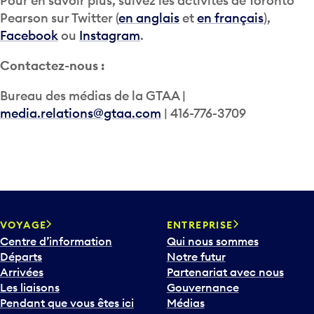
Pour en savoir plus, suivez les activités de Toronto
Pearson sur Twitter (
en anglais
et
en français
),
Facebook
ou
Instagram
.
Contactez-nous :
Bureau des médias de la GTAA |
media.relations@gtaa.com
| 416-776-3709
VOYAGE
ENTREPRISE
Centre d’information
Qui nous sommes
Départs
Notre futur
Arrivées
Partenariat avec nous
Les liaisons
Gouvernance
Pendant que vous êtes ici
Médias