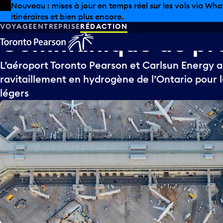
Skip to offers
Passer au contenu principal
Nouveau : mises à jour en temps réel sur les vols via Wha
itinéraires et bien plus encore.
VOYAGE
ENTREPRISE
RÉDACTION
Communiqué
de
pr
L’aéroport Toronto Pearson et Carlsun Energy 
ravitaillement en hydrogène de l’Ontario pour les
légers