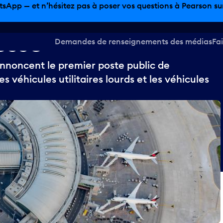
tsApp — et n’hésitez pas à poser vos questions à Pearson sur 
esse
Demandes de renseignements des médias
Fai
annoncent le premier poste public de
 véhicules utilitaires lourds et les véhicules