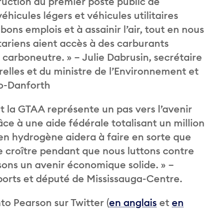
uction du premier poste public de
hicules légers et véhicules utilitaires
ons emplois et à assainir l’air, tout en nous
ntariens aient accès à des carburants
carboneutre. » – Julie Dabrusin, secrétaire
elles et du ministre de l’Environnement et
o-Danforth
t la GTAA représente un pas vers l’avenir
âce à une aide fédérale totalisant un million
 en hydrogène aidera à faire en sorte que
 croître pendant que nous luttons contre
ons un avenir économique solide. » –
ports et député de Mississauga-Centre.
nto Pearson sur Twitter (
en anglais
et
en