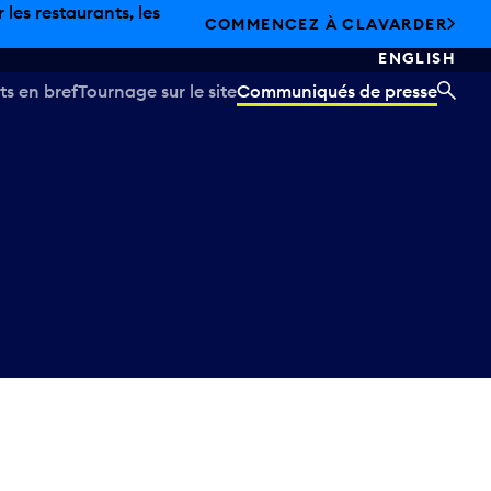
les restaurants, les
COMMENCEZ À CLAVARDER
ENGLISH
ts en bref
Tournage sur le site
Communiqués de presse
REC