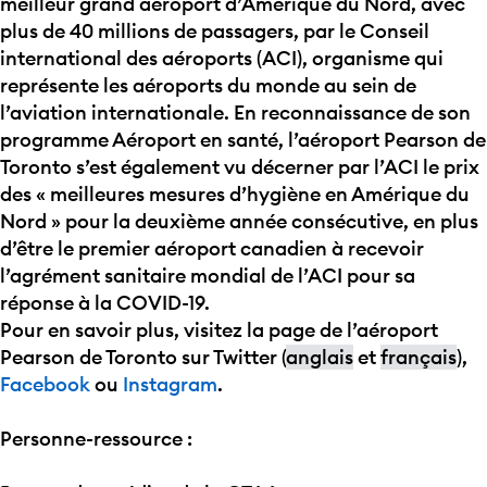
meilleur
grand
aéroport
d’Amérique
du Nord, avec
plus de 40
millions
de
passagers
, par le Conseil
international des
aéroports
(ACI),
organisme
qui
représente
les
aéroports
du monde au sein de
l’aviation
internationale
.
En
reconnaissance de son
programme
Aéroport
en
santé
,
l’aéroport
Pearson de
Toronto
s’est
également
vu
décerner
par
l’ACI
le prix
des «
meilleures
mesures
d’hygiène
en
Amérique
du
Nord » pour la
deuxième
année
consécutive
,
en
plus
d’être le premier
aéroport
canadien
à
recevoir
l’agrément
sanitaire
mondial
de
l’ACI
pour
sa
réponse
à la COVID-19.
Pour
en
savoir plus,
visitez
la page de
l’aéroport
Pearson de Toronto sur Twitter (
anglais
et
français
),
Facebook
ou
Instagram
.
Personne-
ressource
: