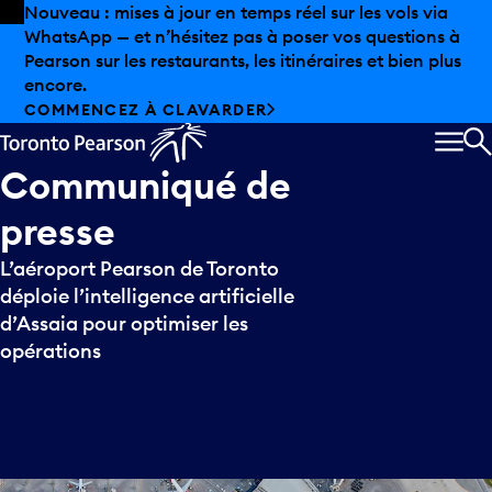
Skip to offers
Passer au contenu principal
Nouveau : mises à jour en temps réel sur les vols via
WhatsApp — et n’hésitez pas à poser vos questions à
Pearson sur les restaurants, les itinéraires et bien plus
encore.
COMMENCEZ À CLAVARDER
MEN
R
Communiqué
de
presse
L’aéroport Pearson de Toronto
déploie l’intelligence artificielle
d’Assaia pour optimiser les
opérations