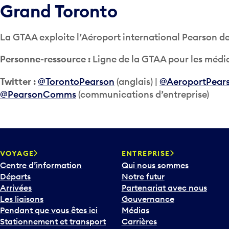
Grand Toronto
La GTAA exploite l’Aéroport international Pearson de
Personne-ressource :
Ligne de la GTAA pour les média
Twitter :
@TorontoPearson
(anglais) |
@AeroportPear
@PearsonComms
(communications d’entreprise)
VOYAGE
ENTREPRISE
Centre d’information
Qui nous sommes
Départs
Notre futur
Arrivées
Partenariat avec nous
Les liaisons
Gouvernance
Pendant que vous êtes ici
Médias
Stationnement et transport
Carrières