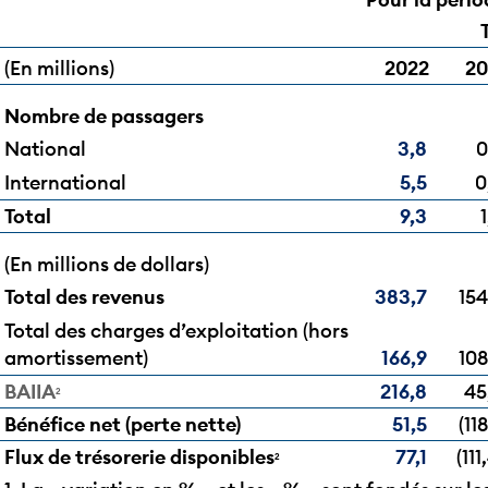
(En millions)
2022
20
Nombre de passagers
National
3,8
0
International
5,5
0
Total
9,3
(En millions de dollars)
Total des revenus
383,7
154
Total des charges d’exploitation (hors
amortissement)
166,9
108
BAIIA
216,8
45
2
Bénéfice net (perte nette)
51,5
(118
Flux de trésorerie disponibles
77,1
(111
2