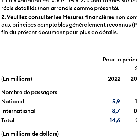
1. La « variation en % » et les « % » sont fondés sur le
réels détaillés (non arrondis comme présenté).
2. Veuillez consulter les Mesures financières non co
aux principes comptables généralement reconnus (P
fin du présent document pour plus de détails.
Pour la pério
(En millions)
2022
20
Nombre de passagers
National
5,9
International
8,7
0
Total
14,6
(En millions de dollars)