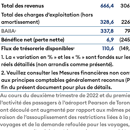
Total des revenus
666,4
306
Total des charges d’exploitation (hors
amortissement)
328,6
226
BAIIA
337,8
79
2
Bénéfice net (perte nette)
6,9
(245
Flux de trésorerie disponibles
110,6
(149
2
1. La « variation en % » et les « % » sont fondés sur le
réels détaillés (non arrondis comme présenté).
2. Veuillez consulter les Mesures financières non co
aux principes comptables généralement reconnus (P
fin du présent document pour plus de détails.
Au cours du deuxième trimestre de 2022 et du premie
l’activité des passagers à l’aéroport Pearson de Toron
ont découlé ont augmenté par rapport aux mêmes pér
raison de l’assouplissement des restrictions liées à l
voyages et de la demande refoulée pour les voyages,