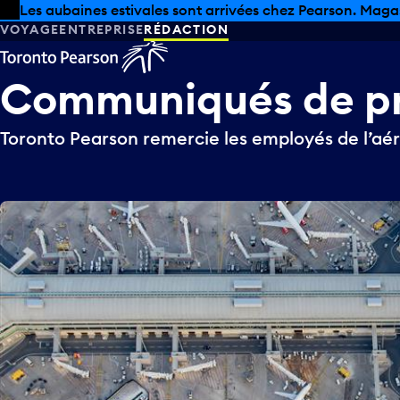
Skip to offers
Passer au contenu principal
Les aubaines estivales sont arrivées chez Pearson. Maga
VOYAGE
ENTREPRISE
RÉDACTION
Communiqués
de
p
Toronto Pearson remercie les employés de l’a