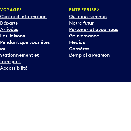
VOYAGE
ENTREPRISE
Centre d’information
Qui nous sommes
Départs
Notre futur
Arrivées
Partenariat avec nous
Les liaisons
Gouvernance
Pendant que vous êtes
Médias
ici
Carrières
Stationnement et
L’emploi à Pearson
transport
Accessibilité
Twitter
Instagram
Facebook
TikTok
Linked
Y
Plan d’accessibilité
Déclaration d’accessibilité
Plan sur les la