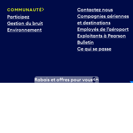
Contactez nous
COMMUNAUTÉ
Compagnies aériennes
Participez
et destinations
Gestion du bruit
Employés de l’aéroport
Environnement
Exploitants à Pearson
Bulletin
Ce qui se passe
Rabais et offres pour vous
4
In
ouTube
ngues officielles
Conditions d’utilisation des médias sociaux
C