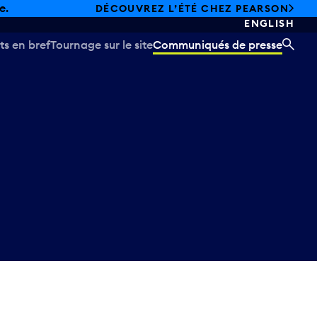
e.
DÉCOUVREZ L’ÉTÉ CHEZ PEARSON
ENGLISH
ts en bref
Tournage sur le site
Communiqués de presse
REC