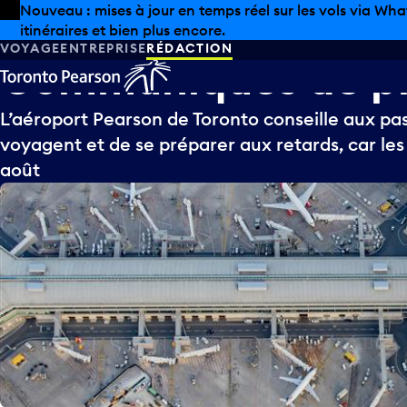
Skip to offers
Passer au contenu principal
Nouveau : mises à jour en temps réel sur les vols via Wha
itinéraires et bien plus encore.
VOYAGE
ENTREPRISE
RÉDACTION
Communiqués
de
p
L’aéroport Pearson de Toronto conseille aux pas
voyagent et de se préparer aux retards, car les 
août