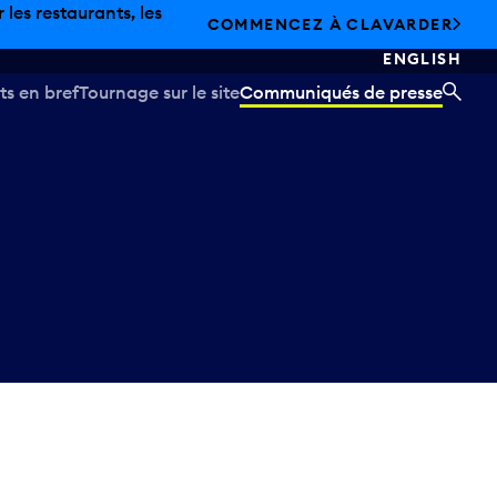
les restaurants, les
COMMENCEZ À CLAVARDER
ENGLISH
ts en bref
Tournage sur le site
Communiqués de presse
REC