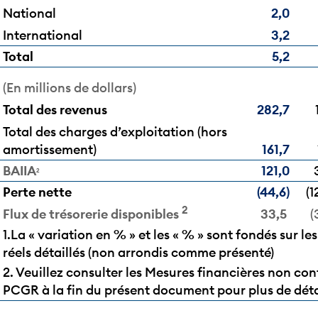
National
2,0
International
3,2
Total
5,2
(En millions de dollars)
T
otal des revenus
282,7
Total des charges d’exploitation (hors
amortissement)
161,7
BAIIA
121,0
2
Perte nette
(44,6)
(1
2
33,5
(
Flux de trésorerie disponibles
1.La « variation en % » et les « % » sont fondés sur les
réels détaillés (non arrondis comme présenté)
2. Veuillez consulter les Mesures financières non co
PCGR à la fin du présent document pour plus de déta