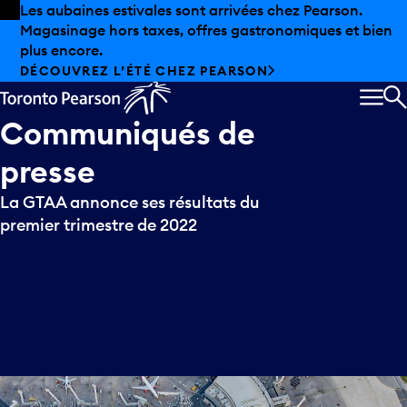
Skip to offers
Passer au contenu principal
Les aubaines estivales sont arrivées chez Pearson.
Magasinage hors taxes, offres gastronomiques et bien
plus encore.
DÉCOUVREZ L’ÉTÉ CHEZ PEARSON
MEN
R
Communiqués
de
presse
La GTAA annonce ses résultats du
premier trimestre de 2022