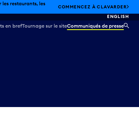
les restaurants, les
COMMENCEZ À CLAVARDER
ENGLISH
ts en bref
Tournage sur le site
Communiqués de presse
REC