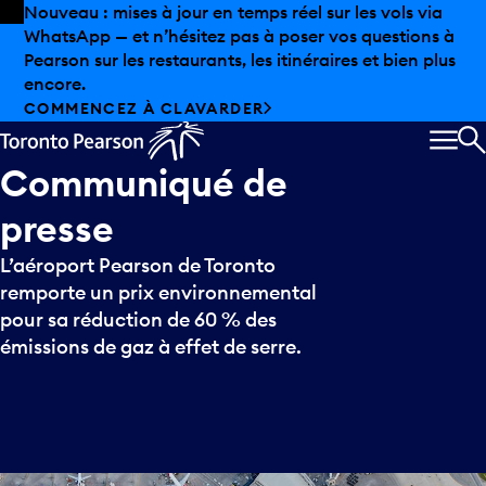
Skip to offers
Passer au contenu principal
Nouveau : mises à jour en temps réel sur les vols via
WhatsApp — et n’hésitez pas à poser vos questions à
Pearson sur les restaurants, les itinéraires et bien plus
encore.
COMMENCEZ À CLAVARDER
MEN
R
Communiqué
de
presse
L’aéroport Pearson de Toronto
remporte un prix environnemental
pour sa réduction de 60 % des
émissions de gaz à effet de serre.