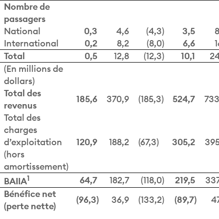
passagers
National
0,3
4,6
(4,3)
3,5
International
0,2
8,2
(8,0)
6,6
1
Total
0,5
12,8
(12,3)
10,1
24
(En millions de
dollars)
Total des
185,6
370,9
(185,3)
524,7
733
revenus
Total des
charges
d’exploitation
120,9
188,2
(67,3)
305,2
395
(hors
amortissement)
1
64,7
182,7
(118,0)
219,5
337
BAIIA
Bénéfice net
(96,3)
36,9
(133,2)
(89,7)
4
(perte nette)