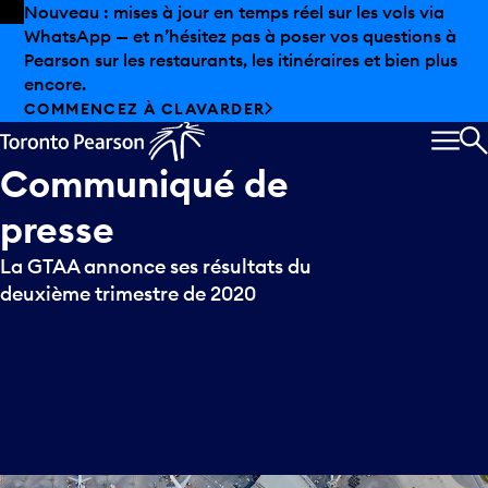
Skip to offers
Passer au contenu principal
Les aubaines estivales sont arrivées chez Pearson.
Magasinage hors taxes, offres gastronomiques et bien
plus encore.
DÉCOUVREZ L’ÉTÉ CHEZ PEARSON
MEN
R
Communiqué
de
presse
La GTAA annonce ses résultats du
deuxième trimestre de 2020