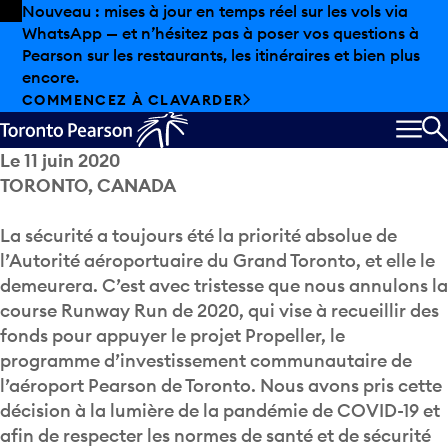
Skip to offers
Passer au contenu principal
Nouveau : mises à jour en temps réel sur les vols via
WhatsApp — et n’hésitez pas à poser vos questions à
Pearson sur les restaurants, les itinéraires et bien plus
encore.
COMMENCEZ À CLAVARDER
MEN
R
Le 11 juin 2020
TORONTO, CANADA
La sécurité a toujours été la priorité absolue de
l’Autorité aéroportuaire du Grand Toronto, et elle le
demeurera. C’est avec tristesse que nous annulons la
course Runway Run de 2020, qui vise à recueillir des
fonds pour appuyer le projet Propeller, le
programme d’investissement communautaire de
l’aéroport Pearson de Toronto. Nous avons pris cette
décision
à la lumière de
la pandémie de COVID-19 et
afin de respecter les normes de santé et de sécurité