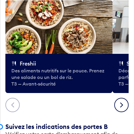
Freshii
St
Des aliments nutritifs sur le pouce. Prenez
Découv
une salade ou un bol de riz.
parfai
T3 — Avant-sécurité
T3 — A
Précédent
Suivant
Suivez les indications des portes B