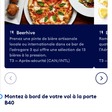
Beerhive
Bo
Prenez une pinte de bière artisanale
Ramass
locale ou internationale dans ce bar de
quatre
l’aérogare 3 qui offre une sélection de 13
l’Aéro
bières à la pression.
T3 — Après-sécurité (CAN/INTL)
T3 — A
Précédent
Suivant
Montez à bord de votre vol à la porte
B40