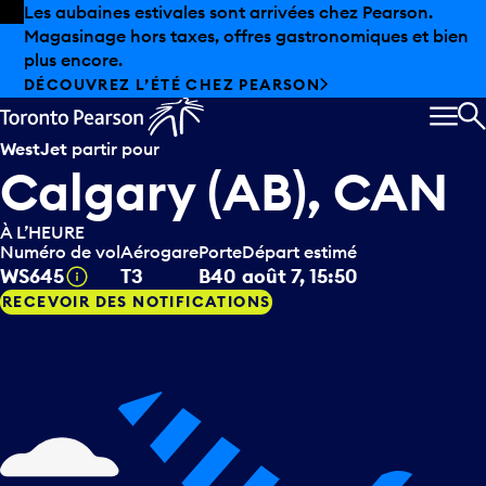
Skip to offers
Passer au contenu principal
Les aubaines estivales sont arrivées chez Pearson.
Magasinage hors taxes, offres gastronomiques et bien
plus encore.
DÉCOUVREZ L’ÉTÉ CHEZ PEARSON
MEN
R
WestJet
partir pour
Calgary (AB), CAN
À L’HEURE
Numéro de vol
Aérogare
Porte
Départ estimé
Infobulle
WS645
T3
B40
août 7, 15:50
RECEVOIR DES NOTIFICATIONS