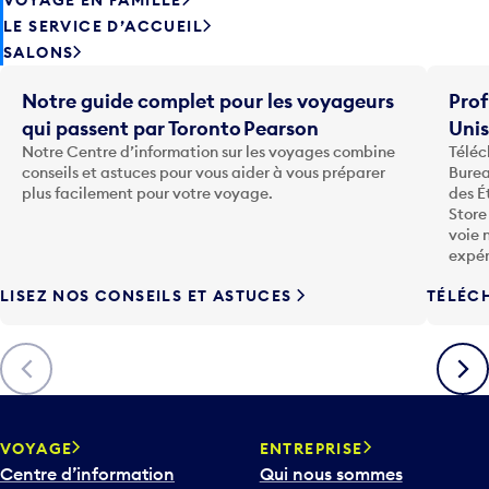
LE SERVICE D’ACCUEIL
SALONS
Notre guide complet pour les voyageurs
Prof
qui passent par Toronto Pearson
Uni
Notre Centre d’information sur les voyages combine
Téléc
conseils et astuces pour vous aider à vous préparer
Burea
plus facilement pour votre voyage.
des É
Store
voie 
expér
LISEZ NOS CONSEILS ET ASTUCES
TÉLÉC
Précédent
Suiva
VOYAGE
ENTREPRISE
Centre d’information
Qui nous sommes