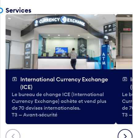
Services
International Currency Exchange
In
(ICE)
(IC
Le bureau de change ICE (International
Le bur
Currency Exchange) achète et vend plus
Curren
de 70 devises internationales.
de 70 
T3 — Avant-sécurité
T3 — A
Précédent
Suivant