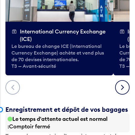
International Currency Exchange
In
(ICE)
(IC
Le bureau de change ICE (International
Le bur
Currency Exchange) achète et vend plus
Curren
de 70 devises internationales.
de 70 
T3 — Avant-sécurité
T3 — A
Précédent
Suivant
Enregistrement et dépôt de vos bagages
Le temps d'attente actuel est normal
Comptoir fermé