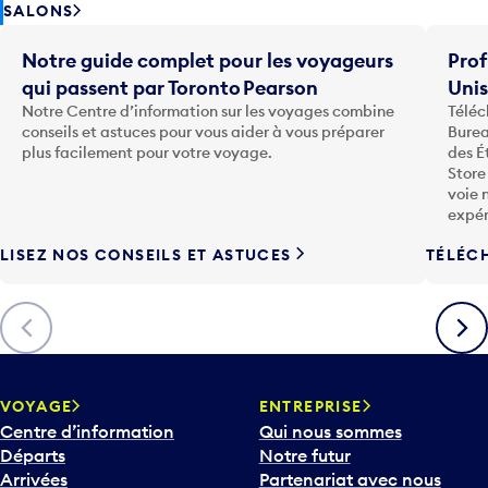
SALONS
Notre guide complet pour les voyageurs
Prof
qui passent par Toronto Pearson
Uni
Notre Centre d’information sur les voyages combine
Téléc
conseils et astuces pour vous aider à vous préparer
Burea
plus facilement pour votre voyage.
des É
Store
voie 
expér
LISEZ NOS CONSEILS ET ASTUCES
TÉLÉC
Précédent
Suiva
VOYAGE
ENTREPRISE
Centre d’information
Qui nous sommes
Départs
Notre futur
Arrivées
Partenariat avec nous