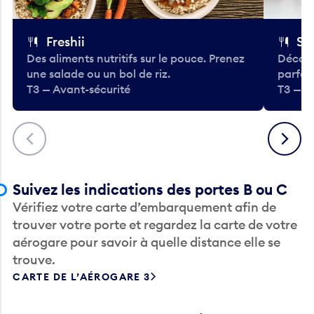
Freshii
St
Des aliments nutritifs sur le pouce. Prenez
Découv
une salade ou un bol de riz.
parfai
T3 — Avant-sécurité
T3 — A
Précédent
Suivant
Suivez les indications des portes B ou C
Vérifiez votre carte d’embarquement afin de
trouver votre porte et regardez la carte de votre
aérogare pour savoir à quelle distance elle se
trouve.
CARTE DE L’AÉROGARE 3