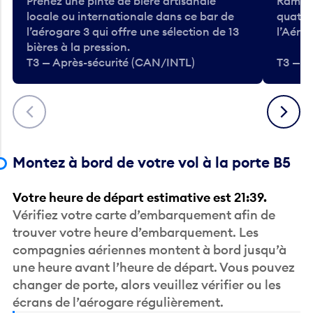
Prenez une pinte de bière artisanale
Ramass
locale ou internationale dans ce bar de
quatre
l’aérogare 3 qui offre une sélection de 13
l’Aéro
bières à la pression.
T3 — Après-sécurité (CAN/INTL)
T3 — A
Précédent
Suivant
Montez à bord de votre vol à la porte B5
Votre heure de départ estimative est 21:39.
Vérifiez votre carte d’embarquement afin de
trouver votre heure d’embarquement. Les
compagnies aériennes montent à bord jusqu’à
une heure avant l’heure de départ. Vous pouvez
changer de porte, alors veuillez vérifier ou les
écrans de l’aérogare régulièrement.