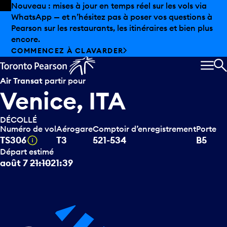
Skip to offers
Passer au contenu principal
Nouveau : mises à jour en temps réel sur les vols via
WhatsApp — et n’hésitez pas à poser vos questions à
Pearson sur les restaurants, les itinéraires et bien plus
encore.
COMMENCEZ À CLAVARDER
MEN
R
Air Transat
partir pour
Venice, ITA
DÉCOLLÉ
Numéro de vol
Aérogare
Comptoir d’enregistrement
Porte
Infobulle
TS306
T3
521-534
B5
Départ estimé
août 7
21:10
21:39