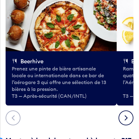
Beerhive
Bo
Prenez une pinte de bière artisanale
Ramass
locale ou internationale dans ce bar de
quatre
l’aérogare 3 qui offre une sélection de 13
l’Aéro
bières à la pression.
T3 — Après-sécurité (CAN/INTL)
T3 — A
Précédent
Suivant
Montez à bord de votre vol à la porte B17