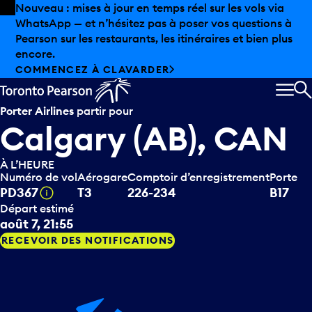
Skip to offers
Passer au contenu principal
Les aubaines estivales sont arrivées chez Pearson.
Magasinage hors taxes, offres gastronomiques et bien
plus encore.
DÉCOUVREZ L’ÉTÉ CHEZ PEARSON
MEN
R
Porter Airlines
partir pour
Calgary (AB), CAN
À L’HEURE
Numéro de vol
Aérogare
Comptoir d’enregistrement
Porte
Infobulle
PD367
T3
226-234
B17
Départ estimé
août 7, 21:55
RECEVOIR DES NOTIFICATIONS