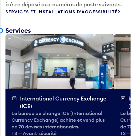
SERVICES ET INSTALLATIONS D’ACCESSIBILITÉ
Services
International Currency Exchange
In
(ICE)
(IC
Le bureau de change ICE (International
Le bur
Currency Exchange) achète et vend plus
Curren
de 70 devises internationales.
de 70 
T3 — Avant-sécurité
T3 — A