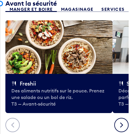
MANGER ET BOIRE
MAGASINAGE
SERVICES
Freshii
St
Des aliments nutritifs sur le pouce. Prenez
Découv
une salade ou un bol de riz.
parfai
T3 — Avant-sécurité
T3 — A
Précédent
Suivant