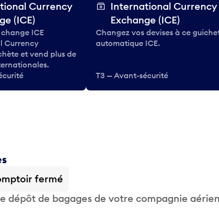
tional Currency
International Currency
ge (ICE)
Exchange (ICE)
 change ICE
Changez vos devises à ce guiche
al Currency
automatique ICE.
hète et vend plus de
ternationales.
écurité
T3 — Avant-sécurité
es
mptoir fermé
 de dépôt de bagages de votre compagnie aérie