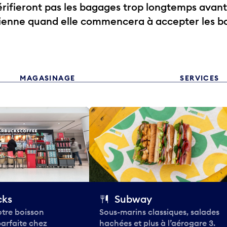
ifieront pas les bagages trop longtemps avant
rienne quand elle commencera à accepter les b
MAGASINAGE
SERVICES
cks
Subway
tre boisson
Sous-marins classiques, salades
parfaite chez
hachées et plus à l’aérogare 3.