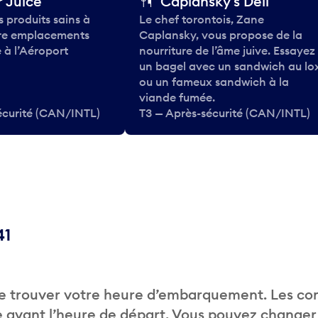
 Juice
Caplansky's Deli
 produits sains à
Le chef torontois, Zane
tre emplacements
Caplansky, vous propose de la
 à l’Aéroport
nourriture de l’âme juive. Essayez
un bagel avec un sandwich au lo
ou un fameux sandwich à la
viande fumée.
écurité (CAN/INTL)
T3 — Après-sécurité (CAN/INTL)
41
de trouver votre heure d’embarquement. Les c
 avant l’heure de départ. Vous pouvez changer