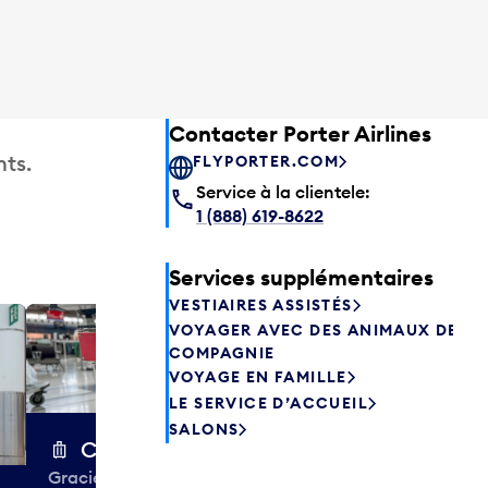
Contacter Porter Airlines
ts.
FLYPORTER.COM
Service à la clientele:
1 (888) 619-8622
Services supplémentaires
VESTIAIRES ASSISTÉS
VOYAGER AVEC DES ANIMAUX DE
Excess 
COMPAGNIE
Entreposez en 
VOYAGE EN FAMILLE
sacs ou votre
LE SERVICE D’ACCUEIL
quelques heur
SALONS
semaines. Offr
Chariots à bagages
colis et de tr
Gracieuseté de la CIBC,
à destination 