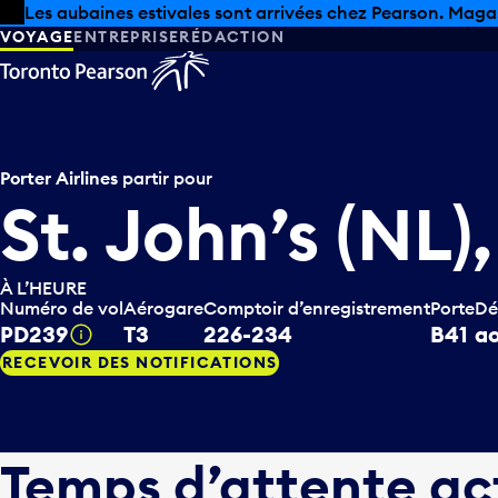
Skip to offers
Passer au contenu principal
Les aubaines estivales sont arrivées chez Pearson. Maga
VOYAGE
ENTREPRISE
RÉDACTION
Porter Airlines
partir pour
St. John’s (NL
À L’HEURE
Numéro de vol
Aérogare
Comptoir d’enregistrement
Porte
Dé
PD239
T3
226-234
B41
ao
Infobulle
RECEVOIR DES NOTIFICATIONS
Temps d’attente ac