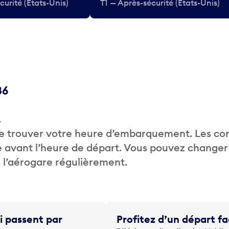
curité (États-Unis)
T1 — Après-sécurité (États-Unis)
86
.
de trouver votre heure d’embarquement. Les c
 avant l’heure de départ. Vous pouvez changer
de l’aérogare régulièrement.
i passent par
Profitez d’un départ fa