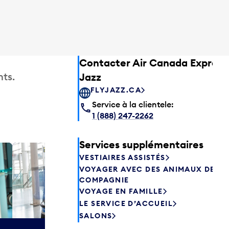
Contacter Air Canada Express
ts.
Jazz
FLYJAZZ.CA
Service à la clientele:
1 (888) 247-2262
Services supplémentaires
VESTIAIRES ASSISTÉS
Salon P
VOYAGER AVEC DES ANIMAUX DE
Les passagers
COMPAGNIE
Canada peuve
VOYAGE EN FAMILLE
avant de prend
LE SERVICE D’ACCUEIL
savourer une 
SALONS
aliments frais.