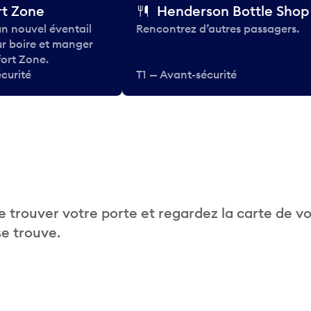
t Zone
Henderson Bottle Shop
n nouvel éventail
Rencontrez d’autres passagers.
ur boire et manger
ort Zone.
curité
T1 — Avant-sécurité
 trouver votre porte et regardez la carte de v
se trouve.