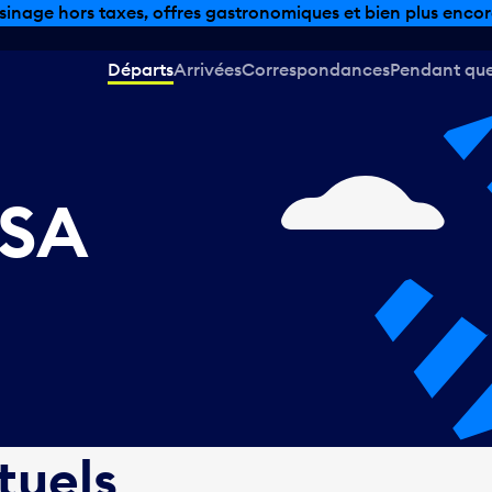
sinage hors taxes, offres gastronomiques et bien plus encor
Départs
Arrivées
Correspondances
Pendant que 
USA
tuels