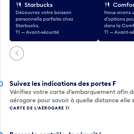
Starbucks
Comfor
Découvrez votre boisson
Nous avons u
personnelle parfaite chez
d’options po
Starbucks.
dans la Comf
T1 — Avant-sécurité
T1 — Avant-sé
Précédent
Suivez les indications des portes F
Vérifiez votre carte d’embarquement afin de
aérogare pour savoir à quelle distance elle 
CARTE DE L’AÉROGARE 1