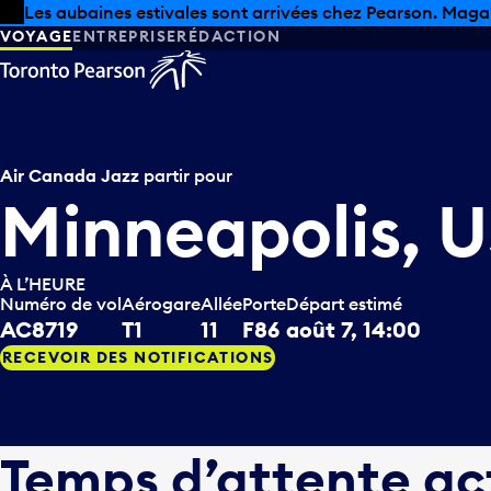
Skip to offers
Passer au contenu principal
Les aubaines estivales sont arrivées chez Pearson. Maga
VOYAGE
ENTREPRISE
RÉDACTION
Air Canada Jazz
partir pour
Minneapolis, 
À L’HEURE
Numéro de vol
Aérogare
Allée
Porte
Départ estimé
AC8719
T1
11
F86
août 7, 14:00
RECEVOIR DES NOTIFICATIONS
Temps d’attente ac