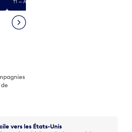
T1 — Après-sécurité (États-Unis)
T1 — Après-séc
Suivant
ompagnies
 de
cile vers les États-Unis