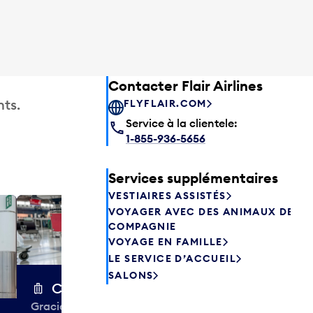
Contacter Flair Airlines
ts.
FLYFLAIR.COM
Service à la clientele:
1-855-936-5656
Services supplémentaires
VESTIAIRES ASSISTÉS
VOYAGER AVEC DES ANIMAUX DE
Excess 
COMPAGNIE
Entreposez en 
VOYAGE EN FAMILLE
sacs ou votre
LE SERVICE D’ACCUEIL
quelques heur
SALONS
semaines. Offr
Chariots à bagages
colis et de tr
Gracieuseté de la CIBC,
à destination 