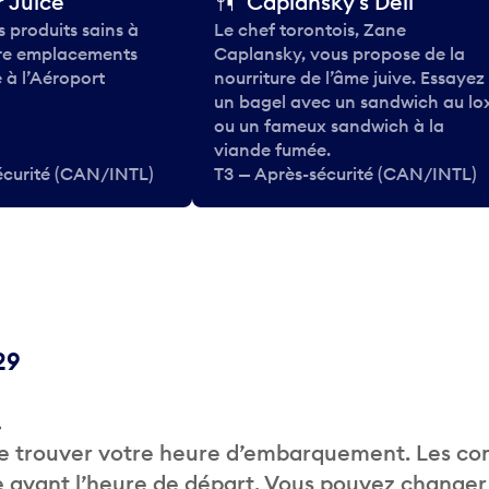
 Juice
Caplansky's Deli
 produits sains à
Le chef torontois, Zane
tre emplacements
Caplansky, vous propose de la
 à l’Aéroport
nourriture de l’âme juive. Essayez
un bagel avec un sandwich au lo
ou un fameux sandwich à la
viande fumée.
écurité (CAN/INTL)
T3 — Après-sécurité (CAN/INTL)
29
.
de trouver votre heure d’embarquement. Les c
 avant l’heure de départ. Vous pouvez changer