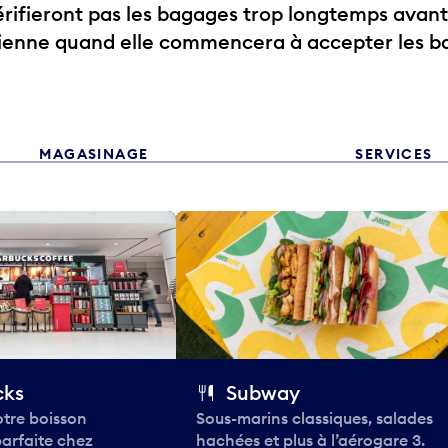
ifieront pas les bagages trop longtemps avant
rienne quand elle commencera à accepter les b
MAGASINAGE
SERVICES
cks
Subway
tre boisson
Sous-marins classiques, salades
parfaite chez
hachées et plus à l’aérogare 3.