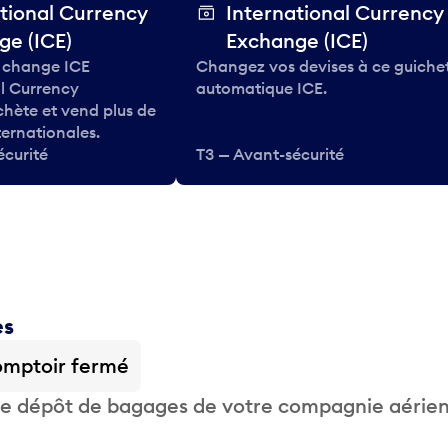
tional Currency
International Currency
ge (ICE)
Exchange (ICE)
 change ICE
Changez vos devises à ce guiche
al Currency
automatique ICE.
hète et vend plus de
ternationales.
écurité
T3 — Avant-sécurité
es
mptoir fermé
 de dépôt de bagages de votre compagnie aérie