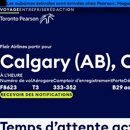
Skip to offers
Passer au contenu principal
Les aubaines estivales sont arrivées chez Pearson. Maga
VOYAGE
ENTREPRISE
RÉDACTION
Flair Airlines
partir pour
Calgary (AB),
À L’HEURE
Numéro de vol
Aérogare
Comptoir d’enregistrement
Porte
Dé
F8623
T3
333-352
B29
ao
RECEVOIR DES NOTIFICATIONS
Temps d’attente ac