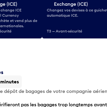
ge (ICE)
Exchange (ICE)
 change ICE
Changez vos devises à ce guiche
al Currency
automatique ICE.
hète et vend plus de
ternationales.
écurité
T3 — Avant-sécurité
es
 minutes
 de dépôt de bagages de votre compagnie aérie
ifieront pas les bagages trop longtemps avant