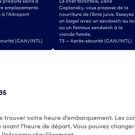
 produits sains à
Le chef torontois, Zane
tre emplacements
Caplansky, vous propose de la
 à l’Aéroport
nourriture de l’âme juive. Essayez
un bagel avec un sandwich au lo
ou un fameux sandwich à la
viande fumée.
écurité (CAN/INTL)
T3 — Après-sécurité (CAN/INTL)
C35
de trouver votre heure d’embarquement. Les c
 avant l’heure de départ. Vous pouvez changer
de l’aérogare régulièrement.