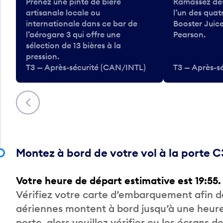
Prenez une pinte de bière
Ramassez des
artisanale locale ou
l’un des qua
internationale dans ce bar de
Booster Juice
l’aérogare 3 qui offre une
Pearson.
sélection de 13 bières à la
pression.
T3 — Après-sécurité (CAN/INTL)
T3 — Après-s
Précédent
Montez à bord de votre vol à la porte 
Votre heure de départ estimative est 19:55.
Vérifiez votre carte d’embarquement afin 
aériennes montent à bord jusqu’à une heure
porte, alors veuillez vérifier ou les écrans 