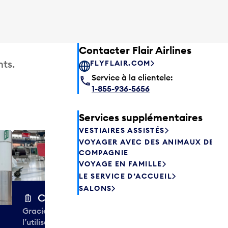
Contacter Flair Airlines
ts.
FLYFLAIR.COM
Service à la clientele:
1-855-936-5656
Services supplémentaires
VESTIAIRES ASSISTÉS
VOYAGER AVEC DES ANIMAUX DE
Excess 
COMPAGNIE
Entreposez en 
VOYAGE EN FAMILLE
sacs ou votre
LE SERVICE D’ACCUEIL
quelques heur
SALONS
semaines. Offr
Chariots à bagages
colis et de tr
Gracieuseté de la CIBC,
à destination 
l’utilisation des chariots à