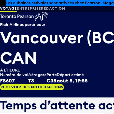
Skip to offers
Passer au contenu principal
Les aubaines estivales sont arrivées chez Pearson. Maga
VOYAGE
ENTREPRISE
RÉDACTION
Flair Airlines
partir pour
Vancouver (BC
CAN
À L’HEURE
Numéro de vol
Aérogare
Porte
Départ estimé
F8607
T3
C35
août 8, 19:55
RECEVOIR DES NOTIFICATIONS
Temps d’attente ac