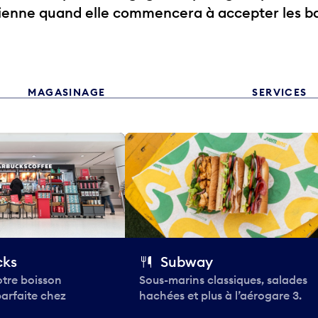
rienne quand elle commencera à accepter les b
MAGASINAGE
SERVICES
cks
Subway
tre boisson
Sous-marins classiques, salades
parfaite chez
hachées et plus à l’aérogare 3.