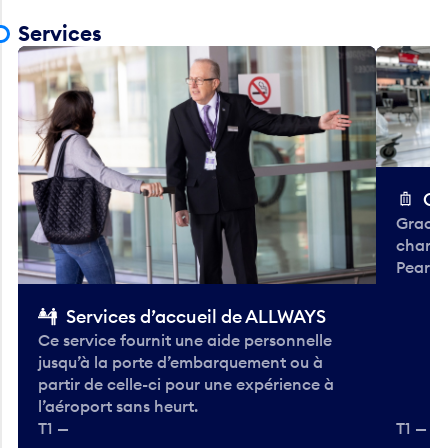
Services
Ch
Gracieu
chario
Pearso
Services d’accueil de ALLWAYS
Ce service fournit une aide personnelle
jusqu’à la porte d’embarquement ou à
partir de celle-ci pour une expérience à
l’aéroport sans heurt.
T1 —
T1 — A