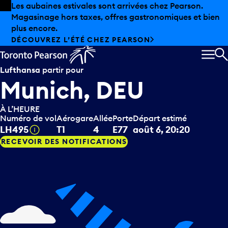
Skip to offers
Passer au contenu principal
Les aubaines estivales sont arrivées chez Pearson.
Magasinage hors taxes, offres gastronomiques et bien
plus encore.
DÉCOUVREZ L’ÉTÉ CHEZ PEARSON
MEN
R
Lufthansa
partir pour
Munich, DEU
À L’HEURE
Numéro de vol
Aérogare
Allée
Porte
Départ estimé
Infobulle
LH495
T1
4
E77
août 6, 20:20
RECEVOIR DES NOTIFICATIONS