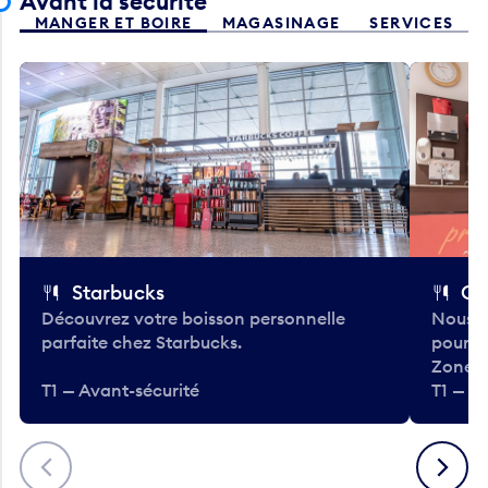
Avant la sécurité
MANGER ET BOIRE
MAGASINAGE
SERVICES
Starbucks
Co
Découvrez votre boisson personnelle
Nous a
parfaite chez Starbucks.
pour b
Zone.
T1 — Avant-sécurité
T1 — A
Précédent
Suivant