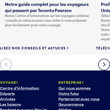
Notre guide complet pour les voyageurs
Prof
qui passent par Toronto Pearson
Uni
Notre Centre d’information sur les voyages combine
Téléc
conseils et astuces pour vous aider à vous préparer
Burea
plus facilement pour votre voyage.
des É
Store
voie 
expér
LISEZ NOS CONSEILS ET ASTUCES
TÉLÉC
Précédent
Suiva
VOYAGE
ENTREPRISE
Centre d’information
Qui nous sommes
Départs
Notre futur
Arrivées
Partenariat avec nous
Les liaisons
Gouvernance
Pendant que vous êtes ici
Médias