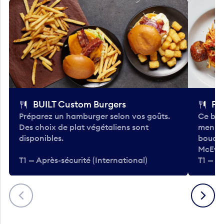
BUILT Custom Burgers
Fe
Préparez un hamburger selon vos goûts.
Ce bar
Des choix de plat végétaliens sont
menu d
disponibles.
bouché
McEwa
T1 — Après-sécurité (International)
T1 — Ap
Précédent
Suivant