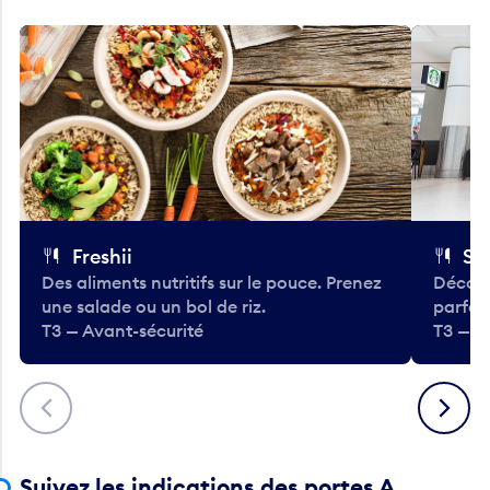
Freshii
St
Des aliments nutritifs sur le pouce. Prenez
Découv
une salade ou un bol de riz.
parfai
T3 — Avant-sécurité
T3 — A
Précédent
Suivant
Suivez les indications des portes A