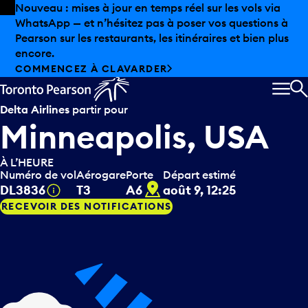
Skip to offers
Passer au contenu principal
Nouveau : mises à jour en temps réel sur les vols via
WhatsApp — et n’hésitez pas à poser vos questions à
Pearson sur les restaurants, les itinéraires et bien plus
encore.
COMMENCEZ À CLAVARDER
MEN
R
Delta Airlines
partir pour
Minneapolis, USA
À L’HEURE
Numéro de vol
Aérogare
Porte
Départ estimé
A6
Infobulle
DL3836
T3
A6
août 9, 12:25
RECEVOIR DES NOTIFICATIONS