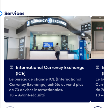
Services
International Currency Exchange
In
(ICE)
(IC
Le bureau de change ICE (International
Le bur
Currency Exchange) achète et vend plus
Curren
de 70 devises internationales.
de 70 
T3 — Avant-sécurité
T3 — A