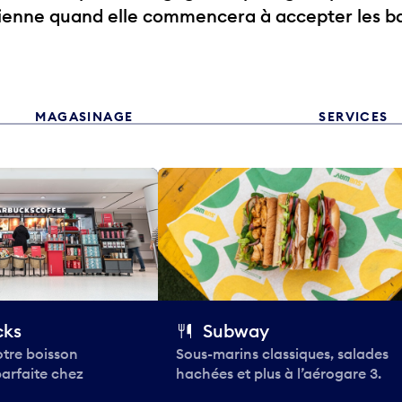
rienne quand elle commencera à accepter les b
MAGASINAGE
SERVICES
cks
Subway
tre boisson
Sous-marins classiques, salades
parfaite chez
hachées et plus à l’aérogare 3.