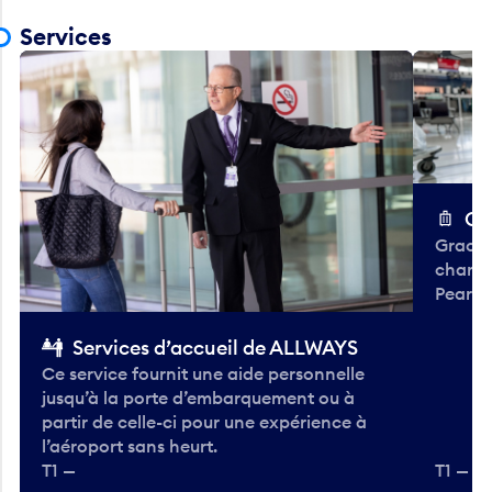
Services
Ch
Gracieu
chario
Pearso
Services d’accueil de ALLWAYS
Ce service fournit une aide personnelle
jusqu’à la porte d’embarquement ou à
partir de celle-ci pour une expérience à
l’aéroport sans heurt.
T1 —
T1 — A