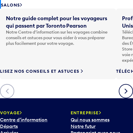
SALONS
Notre guide complet pour les voyageurs
Prof
qui passent par Toronto Pearson
Uni
Notre Centre d’information sur les voyages combine
Téléc
conseils et astuces pour vous aider à vous préparer
Burea
plus facilement pour votre voyage.
des É
Store
voie 
expér
LISEZ NOS CONSEILS ET ASTUCES
TÉLÉC
Précédent
Suiva
VOYAGE
ENTREPRISE
Centre d’information
Qui nous sommes
Départs
Notre futur
Arrivées
Partenariat avec nous