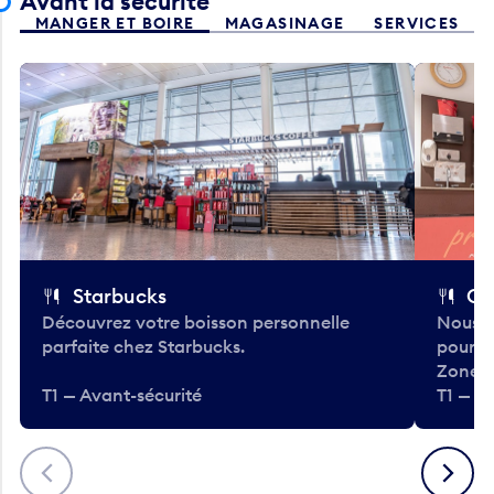
Avant la sécurité
MANGER ET BOIRE
MAGASINAGE
SERVICES
Starbucks
Co
Découvrez votre boisson personnelle
Nous a
parfaite chez Starbucks.
pour b
Zone.
T1 — Avant-sécurité
T1 — A
Précédent
Suivant