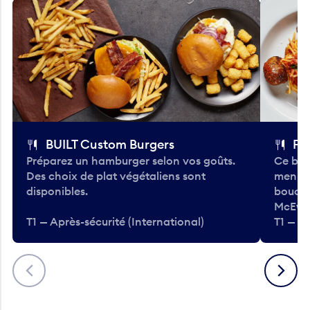
BUILT Custom Burgers
Fe
Préparez un hamburger selon vos goûts.
Ce bar
Des choix de plat végétaliens sont
menu d
disponibles.
bouché
McEwa
T1 — Après-sécurité (International)
T1 — Ap
Précédent
Suivant