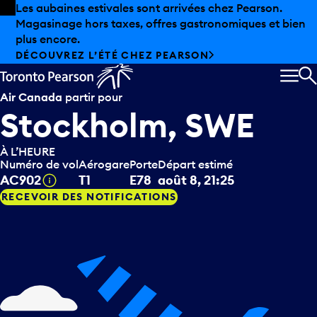
Skip to offers
Passer au contenu principal
Les aubaines estivales sont arrivées chez Pearson.
Magasinage hors taxes, offres gastronomiques et bien
plus encore.
DÉCOUVREZ L’ÉTÉ CHEZ PEARSON
MEN
R
Air Canada
partir pour
Stockholm, SWE
À L’HEURE
Numéro de vol
Aérogare
Porte
Départ estimé
Infobulle
AC902
T1
E78
août 8, 21:25
RECEVOIR DES NOTIFICATIONS