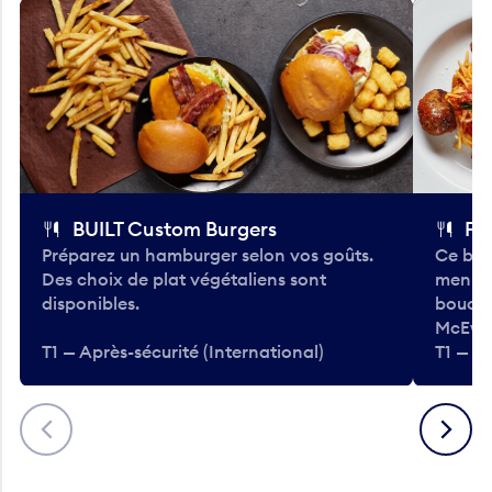
BUILT Custom Burgers
Fe
Préparez un hamburger selon vos goûts.
Ce bar
Des choix de plat végétaliens sont
menu d
disponibles.
bouché
McEwa
T1 — Après-sécurité (International)
T1 — Ap
Précédent
Suivant