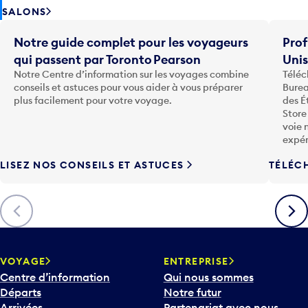
SALONS
Notre guide complet pour les voyageurs
Prof
qui passent par Toronto Pearson
Uni
Notre Centre d’information sur les voyages combine
Téléc
conseils et astuces pour vous aider à vous préparer
Burea
plus facilement pour votre voyage.
des É
Store
voie 
expér
LISEZ NOS CONSEILS ET ASTUCES
TÉLÉC
Précédent
Suiva
VOYAGE
ENTREPRISE
Centre d’information
Qui nous sommes
Départs
Notre futur
Arrivées
Partenariat avec nous