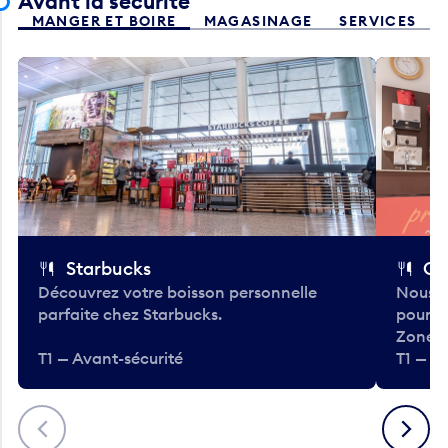
Avant la sécurité
MANGER ET BOIRE
MAGASINAGE
SERVICES
Starbucks
Co
Découvrez votre boisson personnelle
Nous a
parfaite chez Starbucks.
pour b
Zone.
T1 — Avant-sécurité
T1 — A
Précédent
Suivant