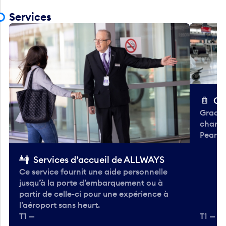
Services
Ch
Gracieu
chario
Pearso
Services d’accueil de ALLWAYS
Ce service fournit une aide personnelle
jusqu’à la porte d’embarquement ou à
partir de celle-ci pour une expérience à
l’aéroport sans heurt.
T1 —
T1 — A