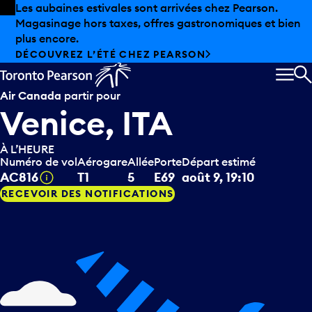
Skip to offers
Passer au contenu principal
Les aubaines estivales sont arrivées chez Pearson.
Magasinage hors taxes, offres gastronomiques et bien
plus encore.
DÉCOUVREZ L’ÉTÉ CHEZ PEARSON
MEN
R
Air Canada
partir pour
Venice, ITA
À L’HEURE
Numéro de vol
Aérogare
Allée
Porte
Départ estimé
Infobulle
AC816
T1
5
E69
août 9, 19:10
RECEVOIR DES NOTIFICATIONS