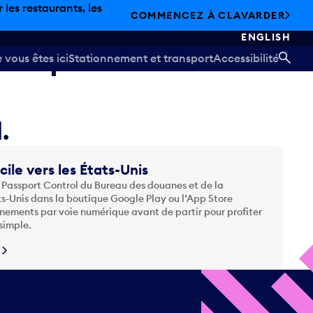
les restaurants, les
COMMENCEZ À CLAVARDER
ENGLISH
t temporairement
vous êtes ici
Stationnement et transport
Accessibilité
REC
.
cile vers les États-Unis
 Passport Control du Bureau des douanes et de la
ts-Unis dans la boutique Google Play ou l’App Store
nements par voie numérique avant de partir pour profiter
simple.
N