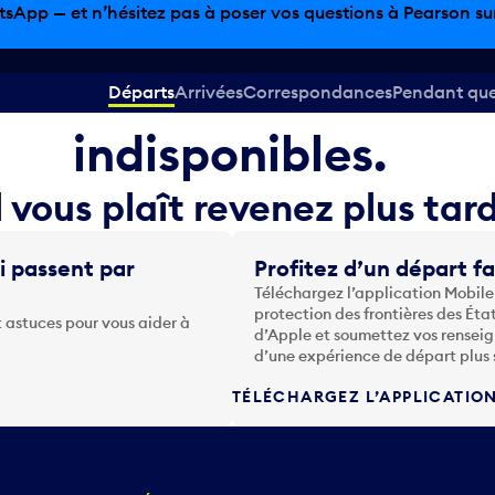
tsApp — et n’hésitez pas à poser vos questions à Pearson sur 
mations sur le vol son
Départs
Arrivées
Correspondances
Pendant que 
indisponibles.
l vous plaît revenez plus tard
i passent par
Profitez d’un départ fa
Téléchargez l’application Mobile
protection des frontières des Éta
 astuces pour vous aider à
d’Apple et soumettez vos renseig
d’une expérience de départ plus 
TÉLÉCHARGEZ L’APPLICATIO