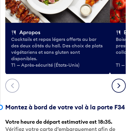
Apropos
Bo
Cocktails et repas légers offerts au bar
Boisso
des deux côtés du hall. Des choix de plats
pressé
végétariens et sans gluten sont
collati
disponibles.
T1 — Après-sécurité (États-Unis)
T1 — Ap
Précédent
Suivant
Montez à bord de votre vol à la porte F34
Votre heure de départ estimative est 18:35.
Vérifiez votre carte d’embarquement afin de