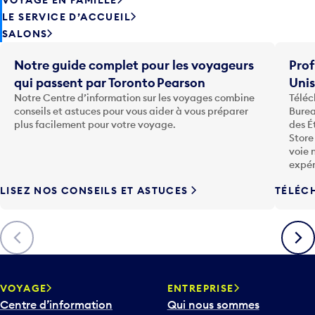
LE SERVICE D’ACCUEIL
SALONS
Notre guide complet pour les voyageurs
Prof
qui passent par Toronto Pearson
Uni
Notre Centre d’information sur les voyages combine
Téléc
conseils et astuces pour vous aider à vous préparer
Burea
plus facilement pour votre voyage.
des É
Store
voie 
expér
LISEZ NOS CONSEILS ET ASTUCES
TÉLÉC
Précédent
Suiva
VOYAGE
ENTREPRISE
Centre d’information
Qui nous sommes