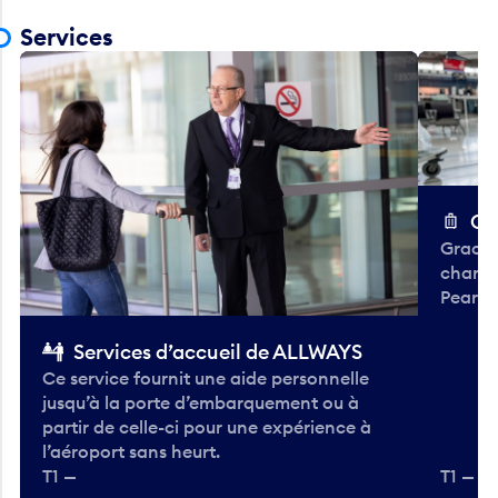
Services
Ch
Gracieu
chario
Pearso
Services d’accueil de ALLWAYS
Ce service fournit une aide personnelle
jusqu’à la porte d’embarquement ou à
partir de celle-ci pour une expérience à
l’aéroport sans heurt.
T1 —
T1 — A