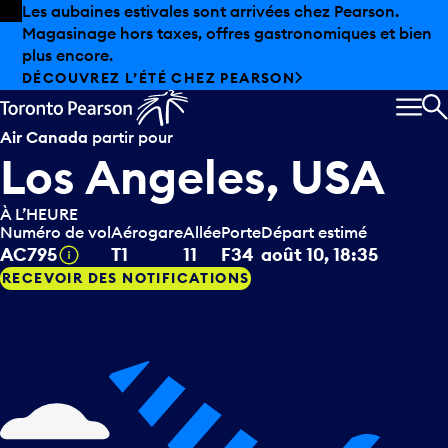
Skip to offers
Passer au contenu principal
Les aubaines estivales sont arrivées chez Pearson.
Magasinage hors taxes, offres gastronomiques et bien
plus encore.
DÉCOUVREZ L’ÉTÉ CHEZ PEARSON
MEN
R
Air Canada
partir pour
Los Angeles, USA
À L’HEURE
Numéro de vol
Aérogare
Allée
Porte
Départ estimé
Infobulle
AC795
T1
11
F34
août 10, 18:35
RECEVOIR DES NOTIFICATIONS