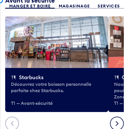
Avant la sécurité
MANGER ET BOIRE
MAGASINAGE
SERVICES
Starbucks
Co
Découvrez votre boisson personnelle
Nous a
parfaite chez Starbucks.
pour b
Zone.
T1 — Avant-sécurité
T1 — A
Précédent
Suivant