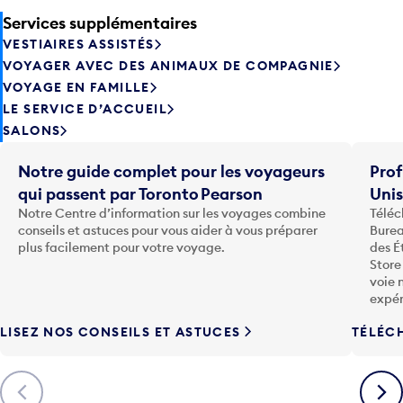
Services supplémentaires
VESTIAIRES ASSISTÉS
VOYAGER AVEC DES ANIMAUX DE COMPAGNIE
VOYAGE EN FAMILLE
LE SERVICE D’ACCUEIL
SALONS
Notre guide complet pour les voyageurs
Prof
qui passent par Toronto Pearson
Uni
Notre Centre d’information sur les voyages combine
Téléc
conseils et astuces pour vous aider à vous préparer
Burea
plus facilement pour votre voyage.
des É
Store
voie 
expér
LISEZ NOS CONSEILS ET ASTUCES
TÉLÉC
Précédent
Suiva