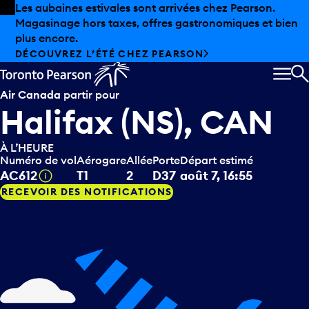
Skip to offers
Passer au contenu principal
Les aubaines estivales sont arrivées chez Pearson.
Magasinage hors taxes, offres gastronomiques et bien
plus encore.
DÉCOUVREZ L’ÉTÉ CHEZ PEARSON
MEN
R
Air Canada
partir pour
Halifax (NS), CAN
À L’HEURE
Numéro de vol
Aérogare
Allée
Porte
Départ estimé
Infobulle
AC612
T1
2
D37
août 7, 16:55
RECEVOIR DES NOTIFICATIONS