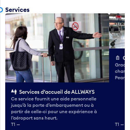
Services
Ch
Gracieu
chario
Pearso
Services d’accueil de ALLWAYS
Ce service fournit une aide personnelle
jusqu’à la porte d’embarquement ou à
partir de celle-ci pour une expérience à
l’aéroport sans heurt.
T1 —
T1 — A