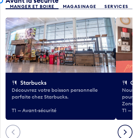
Avant la sécurité
MANGER ET BOIRE
MAGASINAGE
SERVICES
Starbucks
Co
Découvrez votre boisson personnelle
Nous a
parfaite chez Starbucks.
pour b
Zone.
T1 — Avant-sécurité
T1 — A
Précédent
Suivant