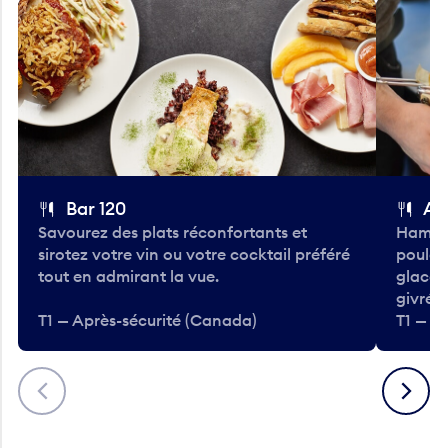
Bar 120
A
Savourez des plats réconfortants et
Hambur
sirotez votre vin ou votre cocktail préféré
poulet 
tout en admirant la vue.
glacée
givrées
T1 — Après-sécurité (Canada)
T1 — A
Précédent
Suivant