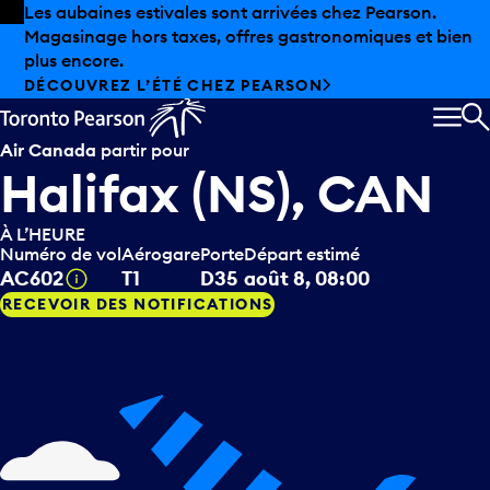
Skip to offers
Passer au contenu principal
Les aubaines estivales sont arrivées chez Pearson.
Magasinage hors taxes, offres gastronomiques et bien
plus encore.
DÉCOUVREZ L’ÉTÉ CHEZ PEARSON
MEN
R
Air Canada
partir pour
Halifax (NS), CAN
À L’HEURE
Numéro de vol
Aérogare
Porte
Départ estimé
Infobulle
AC602
T1
D35
août 8, 08:00
RECEVOIR DES NOTIFICATIONS