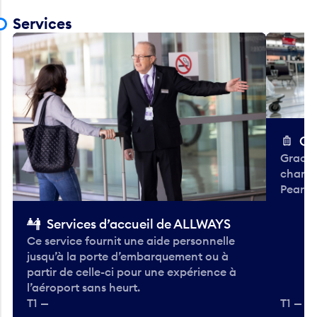
Services
Ch
Gracieu
chario
Pearso
Services d’accueil de ALLWAYS
Ce service fournit une aide personnelle
jusqu’à la porte d’embarquement ou à
partir de celle-ci pour une expérience à
l’aéroport sans heurt.
T1 —
T1 — A