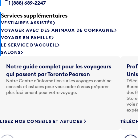
1 (888) 689-2247
Services supplémentaires
VESTIAIRES ASSISTÉS
VOYAGER AVEC DES ANIMAUX DE COMPAGNIE
VOYAGE EN FAMILLE
LE SERVICE D’ACCUEIL
SALONS
Notre guide complet pour les voyageurs
Prof
qui passent par Toronto Pearson
Uni
Notre Centre d’information sur les voyages combine
Téléc
conseils et astuces pour vous aider à vous préparer
Burea
plus facilement pour votre voyage.
des É
Store
voie 
expér
LISEZ NOS CONSEILS ET ASTUCES
TÉLÉC