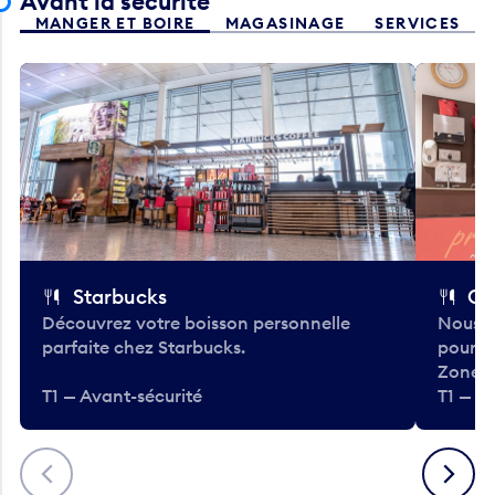
Avant la sécurité
MANGER ET BOIRE
MAGASINAGE
SERVICES
Starbucks
Co
Découvrez votre boisson personnelle
Nous a
parfaite chez Starbucks.
pour b
Zone.
T1 — Avant-sécurité
T1 — A
Précédent
Suivant