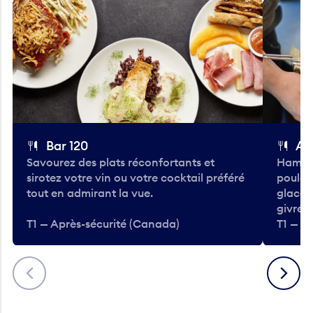
Bar 120
A
Savourez des plats réconfortants et
Hambur
sirotez votre vin ou votre cocktail préféré
poulet 
tout en admirant la vue.
glacée
givrées
T1 — Après-sécurité (Canada)
T1 — A
Précédent
Suivant