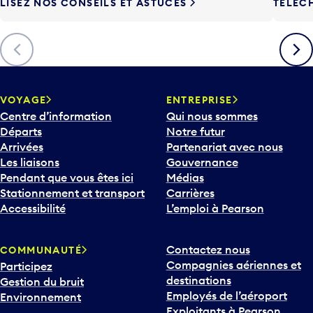
LISEZ NOS CONSEILS ET ASTUCES
TÉLÉC
Précédent
Suiva
VOYAGE
ENTREPRISE
Centre d’information
Qui nous sommes
Départs
Notre futur
Arrivées
Partenariat avec nous
Les liaisons
Gouvernance
Pendant que vous êtes ici
Médias
Stationnement et transport
Carrières
Accessibilité
L’emploi à Pearson
Contactez nous
COMMUNAUTÉ
Compagnies aériennes et
Participez
destinations
Gestion du bruit
Employés de l’aéroport
Environnement
Exploitants à Pearson