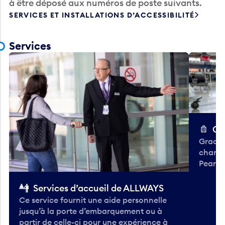
à être déposé aux numéros de poste suivants.
SERVICES ET INSTALLATIONS D’ACCESSIBILITÉ
Services
Ch
Gracieu
chario
Pearso
Services d’accueil de ALLWAYS
Ce service fournit une aide personnelle
jusqu’à la porte d’embarquement ou à
partir de celle-ci pour une expérience à