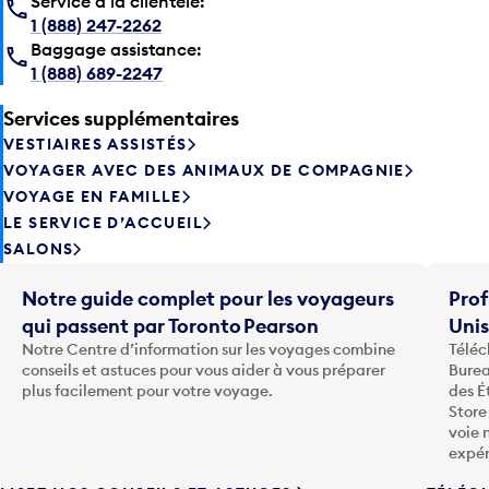
Service à la clientèle:
1 (888) 247-2262
Baggage assistance:
1 (888) 689-2247
Services supplémentaires
VESTIAIRES ASSISTÉS
VOYAGER AVEC DES ANIMAUX DE COMPAGNIE
VOYAGE EN FAMILLE
LE SERVICE D’ACCUEIL
SALONS
Notre guide complet pour les voyageurs
Prof
qui passent par Toronto Pearson
Uni
Notre Centre d’information sur les voyages combine
Téléc
conseils et astuces pour vous aider à vous préparer
Burea
plus facilement pour votre voyage.
des É
Store
voie 
expér