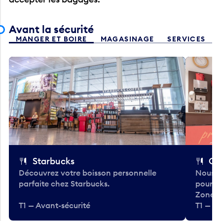
Avant la sécurité
MANGER ET BOIRE
MAGASINAGE
SERVICES
Starbucks
Co
Découvrez votre boisson personnelle
Nous a
parfaite chez Starbucks.
pour b
Zone.
T1 — Avant-sécurité
T1 — A