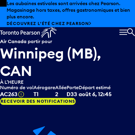
Skip to offers
Passer au contenu principal
Les aubaines estivales sont arrivées chez Pearson.
Magasinage hors taxes, offres gastronomiques et bien
plus encore.
DÉCOUVREZ L’ÉTÉ CHEZ PEARSON
MEN
R
Air Canada
partir pour
Winnipeg (MB),
CAN
À L’HEURE
Numéro de vol
Aérogare
Allée
Porte
Départ estimé
Infobulle
AC263
T1
2
D33
août 6, 12:45
RECEVOIR DES NOTIFICATIONS