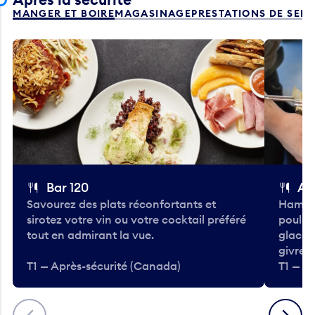
MANGER ET BOIRE
MAGASINAGE
PRESTATIONS DE SER
Bar 120
A
Savourez des plats réconfortants et
Hambur
sirotez votre vin ou votre cocktail préféré
poulet 
tout en admirant la vue.
glacée
givrées
T1 — Après-sécurité (Canada)
T1 — A
Précédent
Suivant