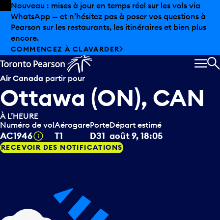
Skip to offers
Passer au contenu principal
Les aubaines estivales sont arrivées chez Pearson.
Magasinage hors taxes, offres gastronomiques et bien
plus encore.
DÉCOUVREZ L’ÉTÉ CHEZ PEARSON
MEN
R
Air Canada
partir pour
Ottawa (ON), CAN
À L’HEURE
Numéro de vol
Aérogare
Porte
Départ estimé
Infobulle
AC1946
T1
D31
août 9, 18:05
RECEVOIR DES NOTIFICATIONS