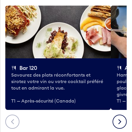
Bar 120
A
Savourez des plats réconfortants et
Hambur
sirotez votre vin ou votre cocktail préféré
poulet 
tout en admirant la vue.
glacée
givrées
T1 — Après-sécurité (Canada)
T1 — A
Précédent
Suivant