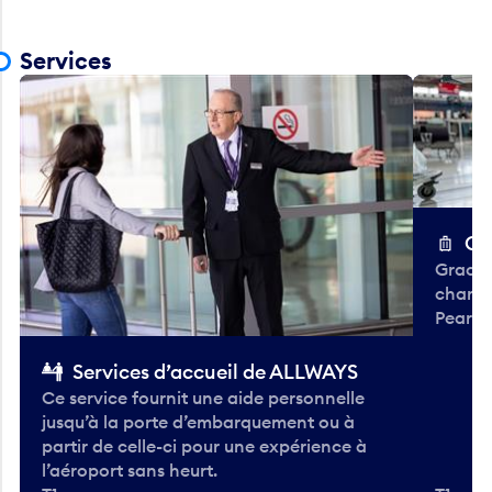
Services
Ch
Gracieu
chario
Pearso
Services d’accueil de ALLWAYS
Ce service fournit une aide personnelle
jusqu’à la porte d’embarquement ou à
partir de celle-ci pour une expérience à
l’aéroport sans heurt.
T1 —
T1 — A