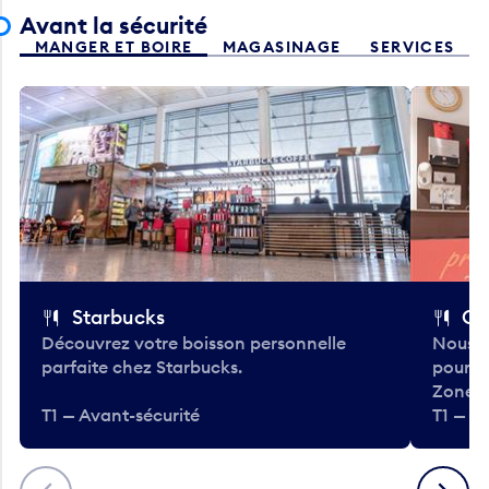
Avant la sécurité
MANGER ET BOIRE
MAGASINAGE
SERVICES
Starbucks
Co
Découvrez votre boisson personnelle
Nous a
parfaite chez Starbucks.
pour b
Zone.
T1 — Avant-sécurité
T1 — A
Précédent
Suivant