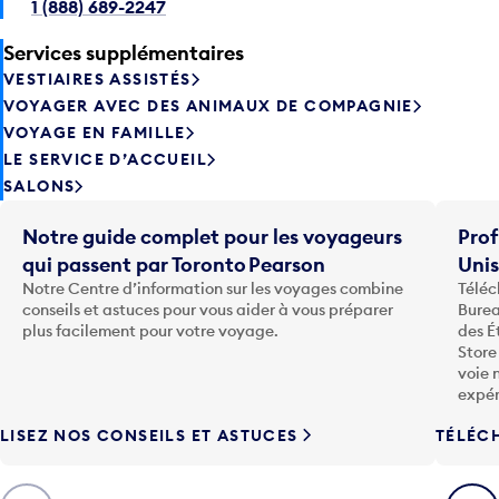
Services supplémentaires
VESTIAIRES ASSISTÉS
VOYAGER AVEC DES ANIMAUX DE COMPAGNIE
VOYAGE EN FAMILLE
LE SERVICE D’ACCUEIL
SALONS
Notre guide complet pour les voyageurs
Prof
qui passent par Toronto Pearson
Uni
Notre Centre d’information sur les voyages combine
Téléc
conseils et astuces pour vous aider à vous préparer
Burea
plus facilement pour votre voyage.
des É
Store
voie 
expér
LISEZ NOS CONSEILS ET ASTUCES
TÉLÉC
Précédent
Suiva