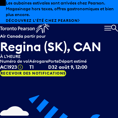
Skip to offers
Passer au contenu principal
Les aubaines estivales sont arrivées chez Pearson.
Magasinage hors taxes, offres gastronomiques et bien
plus encore.
DÉCOUVREZ L’ÉTÉ CHEZ PEARSON
MEN
R
Air Canada
partir pour
Regina (SK), CAN
À L’HEURE
Numéro de vol
Aérogare
Porte
Départ estimé
Infobulle
AC1923
T1
D32
août 9, 12:00
RECEVOIR DES NOTIFICATIONS