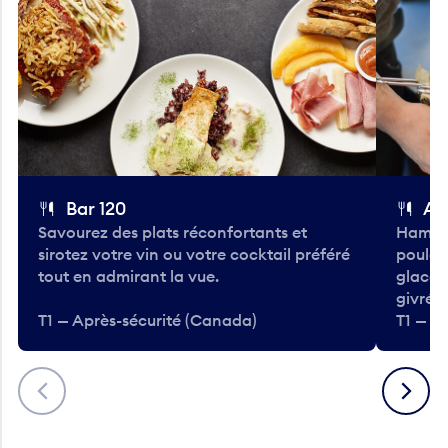
Bar 120
A
Savourez des plats réconfortants et
Hambur
sirotez votre vin ou votre cocktail préféré
poulet 
tout en admirant la vue.
glacée
givrées
T1 — Après-sécurité (Canada)
T1 — A
Précédent
Suivant