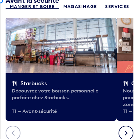
Avant la sécurité
MANGER ET BOIRE
MAGASINAGE
SERVICES
Starbucks
Co
Découvrez votre boisson personnelle
Nous a
parfaite chez Starbucks.
pour b
Zone.
T1 — Avant-sécurité
T1 — A
Précédent
Suivant