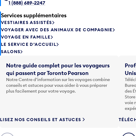
1 (888) 689-2247
Services supplémentaires
VESTIAIRES ASSISTÉS
VOYAGER AVEC DES ANIMAUX DE COMPAGNIE
VOYAGE EN FAMILLE
LE SERVICE D’ACCUEIL
SALONS
Notre guide complet pour les voyageurs
Prof
qui passent par Toronto Pearson
Uni
Notre Centre d’information sur les voyages combine
Téléc
conseils et astuces pour vous aider à vous préparer
Burea
plus facilement pour votre voyage.
des É
Store
voie 
expér
LISEZ NOS CONSEILS ET ASTUCES
TÉLÉC