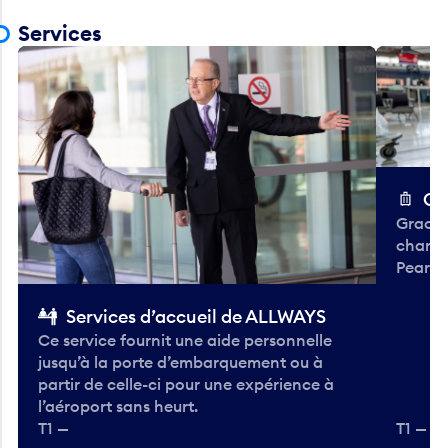
Services
Ch
Gracieu
chario
Pearso
Services d’accueil de ALLWAYS
Ce service fournit une aide personnelle
jusqu’à la porte d’embarquement ou à
partir de celle-ci pour une expérience à
l’aéroport sans heurt.
T1 —
T1 — A