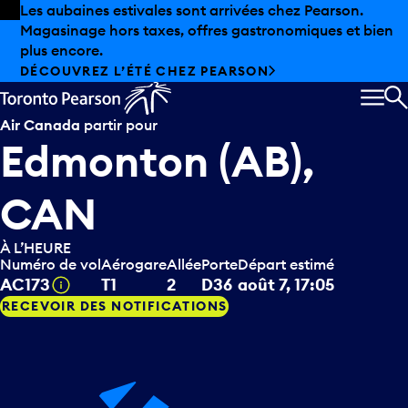
Skip to offers
Passer au contenu principal
Les aubaines estivales sont arrivées chez Pearson.
Magasinage hors taxes, offres gastronomiques et bien
plus encore.
DÉCOUVREZ L’ÉTÉ CHEZ PEARSON
MEN
R
Air Canada
partir pour
Edmonton (AB),
CAN
À L’HEURE
Numéro de vol
Aérogare
Allée
Porte
Départ estimé
Infobulle
AC173
T1
2
D36
août 7, 17:05
RECEVOIR DES NOTIFICATIONS