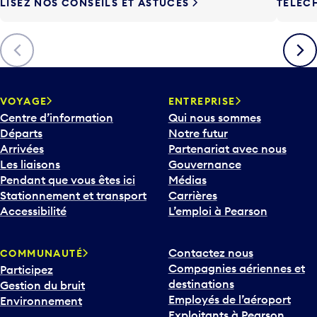
LISEZ NOS CONSEILS ET ASTUCES
TÉLÉC
Précédent
Suiva
VOYAGE
ENTREPRISE
Centre d’information
Qui nous sommes
Départs
Notre futur
Arrivées
Partenariat avec nous
Les liaisons
Gouvernance
Pendant que vous êtes ici
Médias
Stationnement et transport
Carrières
Accessibilité
L’emploi à Pearson
Contactez nous
COMMUNAUTÉ
Compagnies aériennes et
Participez
destinations
Gestion du bruit
Employés de l’aéroport
Environnement
Exploitants à Pearson