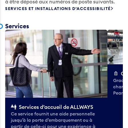
à être déposé aux numéros de poste suivants.
SERVICES ET INSTALLATIONS D’ACCESSIBILITÉ
Services
Ch
Gracieu
chario
Pearso
Services d’accueil de ALLWAYS
Ce service fournit une aide personnelle
jusqu’à la porte d’embarquement ou à
partir de celle-ci pour une expérience à