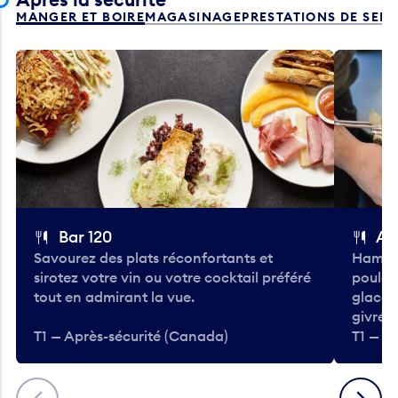
MANGER ET BOIRE
MAGASINAGE
PRESTATIONS DE SER
Bar 120
A
Savourez des plats réconfortants et
Hambur
sirotez votre vin ou votre cocktail préféré
poulet 
tout en admirant la vue.
glacée
givrées
T1 — Après-sécurité (Canada)
T1 — A
Précédent
Suivant