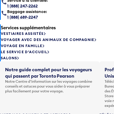
Service à la clientèle:
1 (888) 247-2262
Baggage assistance:
1 (888) 689-2247
Services supplémentaires
VESTIAIRES ASSISTÉS
VOYAGER AVEC DES ANIMAUX DE COMPAGNIE
VOYAGE EN FAMILLE
LE SERVICE D’ACCUEIL
SALONS
Notre guide complet pour les voyageurs
Prof
qui passent par Toronto Pearson
Uni
Notre Centre d’information sur les voyages combine
Téléc
conseils et astuces pour vous aider à vous préparer
Burea
plus facilement pour votre voyage.
des É
Store
voie 
expér