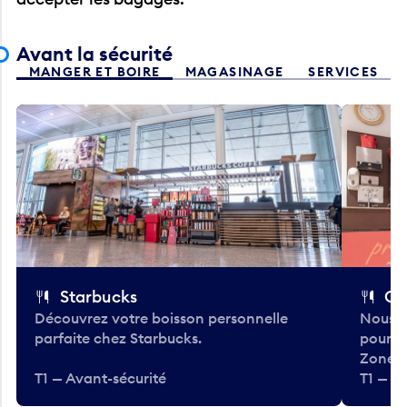
Avant la sécurité
MANGER ET BOIRE
MAGASINAGE
SERVICES
Starbucks
Co
Découvrez votre boisson personnelle
Nous a
parfaite chez Starbucks.
pour b
Zone.
T1 — Avant-sécurité
T1 — A