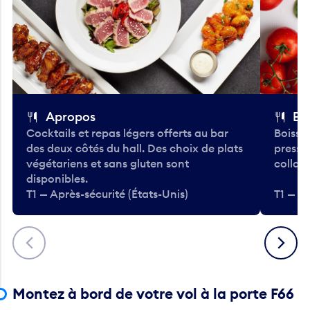
Apropos
Bo
Cocktails et repas légers offerts au bar
Boisso
des deux côtés du hall. Des choix de plats
pressé
végétariens et sans gluten sont
collati
disponibles.
T1 — Après-sécurité (États-Unis)
T1 — Ap
Précédent
Suivant
Montez à bord de votre vol à la porte F66