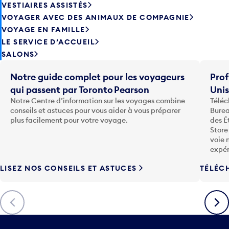
VESTIAIRES ASSISTÉS
VOYAGER AVEC DES ANIMAUX DE COMPAGNIE
VOYAGE EN FAMILLE
LE SERVICE D’ACCUEIL
SALONS
Notre guide complet pour les voyageurs
Prof
qui passent par Toronto Pearson
Uni
Notre Centre d’information sur les voyages combine
Téléc
conseils et astuces pour vous aider à vous préparer
Burea
plus facilement pour votre voyage.
des É
Store
voie 
expér
LISEZ NOS CONSEILS ET ASTUCES
TÉLÉC
Précédent
Suiva