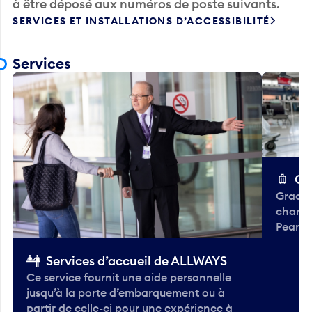
à être déposé aux numéros de poste suivants.
SERVICES ET INSTALLATIONS D’ACCESSIBILITÉ
Services
Ch
Gracieu
chario
Pearso
Services d’accueil de ALLWAYS
Ce service fournit une aide personnelle
jusqu’à la porte d’embarquement ou à
partir de celle-ci pour une expérience à