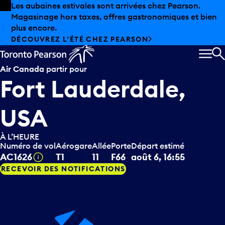
Skip to offers
Passer au contenu principal
Les aubaines estivales sont arrivées chez Pearson.
Magasinage hors taxes, offres gastronomiques et bien
plus encore.
DÉCOUVREZ L’ÉTÉ CHEZ PEARSON
MEN
R
Air Canada
partir pour
Fort Lauderdale,
USA
À L’HEURE
Numéro de vol
Aérogare
Allée
Porte
Départ estimé
Infobulle
AC1626
T1
11
F66
août 6, 16:55
RECEVOIR DES NOTIFICATIONS