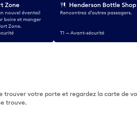
t Zone
Henderson Bottle Shop
n nouvel éventail
Rencontrez d’autres passagers.
ur boire et manger
ort Zone.
curité
T1 — Avant-sécurité
 trouver votre porte et regardez la carte de v
se trouve.