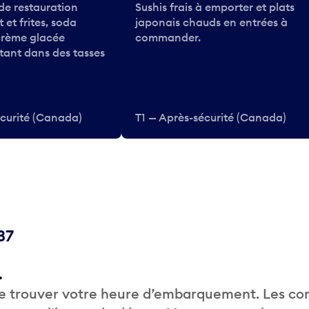
e restauration
Sushis frais à emporter et plats
 et frites, soda
japonais chauds en entrées à
 crème glacée
commander.
ttant dans des tasses
écurité (Canada)
T1 — Après-sécurité (Canada)
37
.
de trouver votre heure d’embarquement. Les c