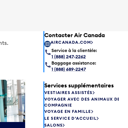
Contacter Air Canada
ts.
AIRCANADA.COM
Service à la clientèle:
1 (888) 247-2262
Baggage assistance:
1 (888) 689-2247
Services supplémentaires
Salon P
VESTIAIRES ASSISTÉS
Les passagers
VOYAGER AVEC DES ANIMAUX DE
Canada peuve
COMPAGNIE
avant de prend
VOYAGE EN FAMILLE
savourer une 
LE SERVICE D’ACCUEIL
aliments frais.
SALONS