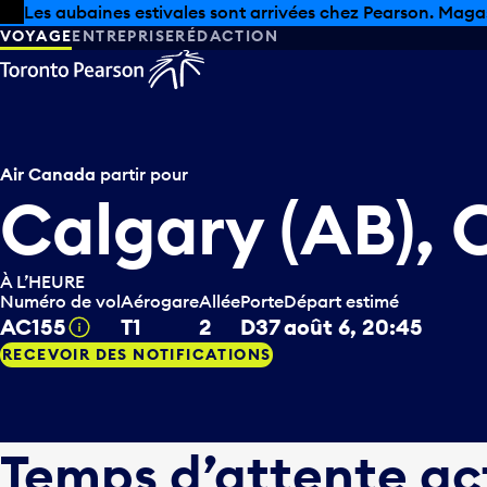
Skip to offers
Passer au contenu principal
Les aubaines estivales sont arrivées chez Pearson. Maga
VOYAGE
ENTREPRISE
RÉDACTION
Air Canada
partir pour
Calgary (AB),
À L’HEURE
Numéro de vol
Aérogare
Allée
Porte
Départ estimé
AC155
T1
2
D37
août 6, 20:45
Infobulle
RECEVOIR DES NOTIFICATIONS
Temps d’attente ac