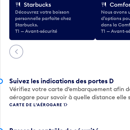
Starbucks
Comfor
Découvrez votre boisson
Nous avons u
personnelle parfaite chez
d’options po
Starbucks.
dans la Comf
T1 — Avant-sécurité
T1 — Avant-sé
Précédent
Suivez les indications des portes D
Vérifiez votre carte d’embarquement afin de
aérogare pour savoir à quelle distance elle 
CARTE DE L’AÉROGARE 1