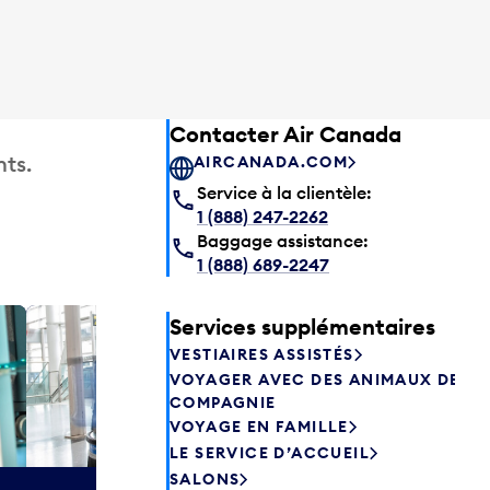
Contacter Air Canada
ts.
AIRCANADA.COM
Service à la clientèle:
1 (888) 247-2262
Baggage assistance:
1 (888) 689-2247
Services supplémentaires
Salon P
VESTIAIRES ASSISTÉS
Les passagers
VOYAGER AVEC DES ANIMAUX DE
Canada peuve
COMPAGNIE
avant de prend
VOYAGE EN FAMILLE
savourer une 
LE SERVICE D’ACCUEIL
aliments frais.
SALONS