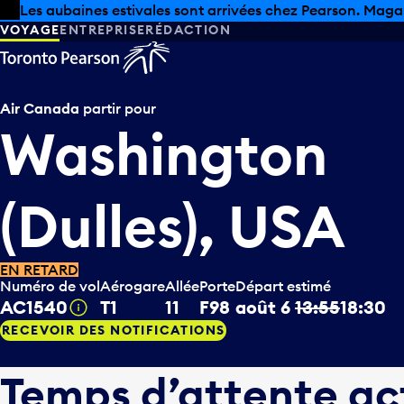
Skip to offers
Passer au contenu principal
Les aubaines estivales sont arrivées chez Pearson. Maga
VOYAGE
ENTREPRISE
RÉDACTION
Air Canada
partir pour
Washington
(Dulles), USA
EN RETARD
Numéro de vol
Aérogare
Allée
Porte
Départ estimé
AC1540
T1
11
F98
août 6
13:55
18:30
Infobulle
RECEVOIR DES NOTIFICATIONS
Temps d’attente ac