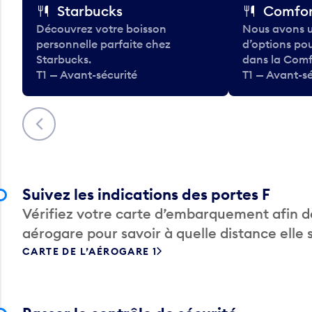
Starbucks
Comfor
Découvrez votre boisson
Nous avons u
personnelle parfaite chez
d’options po
Starbucks.
dans la Comf
T1 — Avant-sécurité
T1 — Avant-sé
Précédent
Suivez les indications des portes F
Vérifiez votre carte d’embarquement afin de
aérogare pour savoir à quelle distance elle 
CARTE DE L’AÉROGARE 1