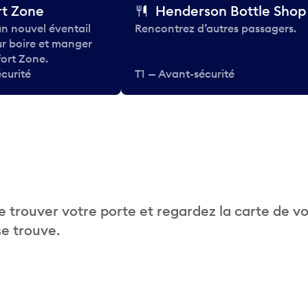
t Zone
Henderson Bottle Shop
n nouvel éventail
Rencontrez d’autres passagers.
ur boire et manger
ort Zone.
curité
T1 — Avant-sécurité
 trouver votre porte et regardez la carte de v
se trouve.