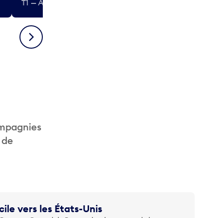
T1 — Après-sécurité (États-Unis)
T1 — Après-séc
Suivant
ompagnies
 de
cile vers les États-Unis