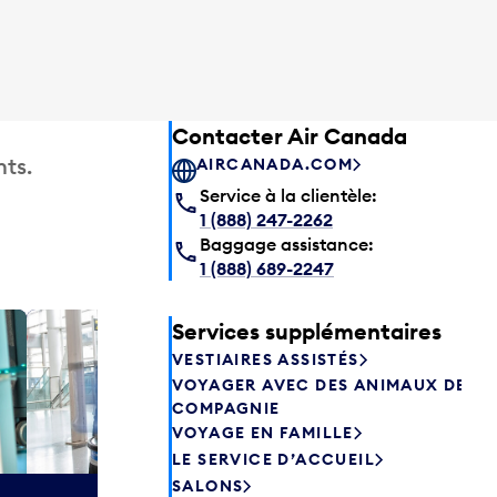
Contacter Air Canada
ts.
AIRCANADA.COM
Service à la clientèle:
1 (888) 247-2262
Baggage assistance:
1 (888) 689-2247
Services supplémentaires
Salon P
VESTIAIRES ASSISTÉS
Les passagers
VOYAGER AVEC DES ANIMAUX DE
Canada peuve
COMPAGNIE
avant de prend
VOYAGE EN FAMILLE
savourer une 
LE SERVICE D’ACCUEIL
aliments frais.
SALONS