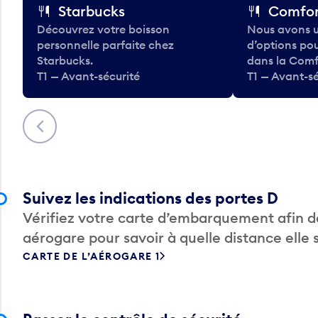
Starbucks
Comfor
Découvrez votre boisson
Nous avons u
personnelle parfaite chez
d’options po
Starbucks.
dans la Comf
T1 — Avant-sécurité
T1 — Avant-sé
Précédent
Suivez les indications des portes D
Vérifiez votre carte d’embarquement afin de
aérogare pour savoir à quelle distance elle 
CARTE DE L’AÉROGARE 1