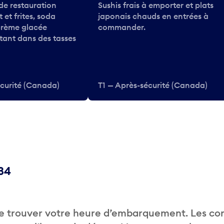
e restauration
Sushis frais à emporter et plats
 et frites, soda
japonais chauds en entrées à
 crème glacée
commander.
ttant dans des tasses
écurité (Canada)
T1 — Après-sécurité (Canada)
D34
de trouver votre heure d’embarquement. Les c