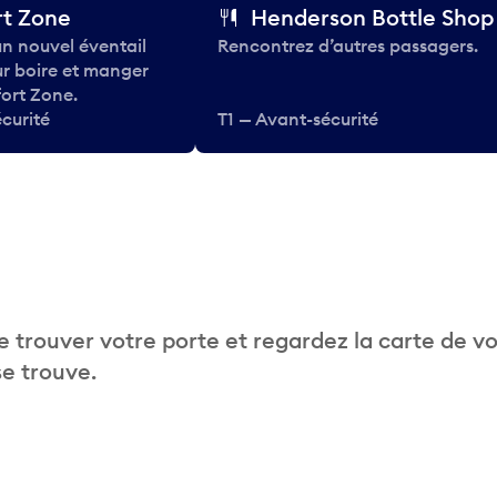
t Zone
Henderson Bottle Shop
n nouvel éventail
Rencontrez d’autres passagers.
ur boire et manger
ort Zone.
curité
T1 — Avant-sécurité
 trouver votre porte et regardez la carte de v
se trouve.