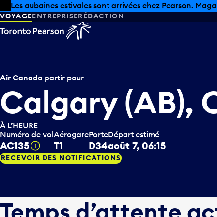
Skip to offers
Passer au contenu principal
Les aubaines estivales sont arrivées chez Pearson. Maga
VOYAGE
ENTREPRISE
RÉDACTION
Air Canada
partir pour
Calgary (AB),
À L’HEURE
Numéro de vol
Aérogare
Porte
Départ estimé
AC135
T1
D34
août 7, 06:15
Infobulle
RECEVOIR DES NOTIFICATIONS
Temps d’attente ac